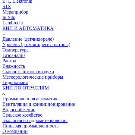
E+E Elektronik
STS
Мераприбор
In-Situ
Lambrecht
КИП И АВТОМАТИКА
Давление (датчики/реле)
Уровень (датчики/регистраторы)
Температура
Газоанализ
Расход
Влажность
Скорость потока воздуха
Метеорологические приборы
Гидрохимия
КИП ПО ОТРАСЛЯМ
Промышленная автоматика
Вентиляция и кондиционирование
Водоснабжение
Сельское хозяйство
Экология и гидрометеорология
Пищевая промышленность
О компании