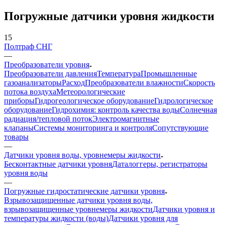
Погружные датчики уровня жидкости
15
Полтраф СНГ
—
Преобразователи уровня
Преобразователи давления
Температура
Промышленные
газоанализаторы
Расход
Преобразователи влажности
Скорость
потока воздуха
Метеорологические
приборы
Гидрогеологическое оборудование
Гидрологическое
оборудование
Гидрохимия: контроль качества воды
Солнечная
радиация/тепловой поток
Электромагнитные
клапаны
Системы мониторинга и контроля
Сопутствующие
товары
—
Датчики уровня воды, уровнемеры жидкости
Бесконтактные датчики уровня
Даталоггеры, регистраторы
уровня воды
—
Погружные гидростатические датчики уровня
Взрывозащищенные датчики уровня воды,
взрывозащищенные уровнемеры жидкости
Датчики уровня и
температуры жидкости (воды)
Датчики уровня для