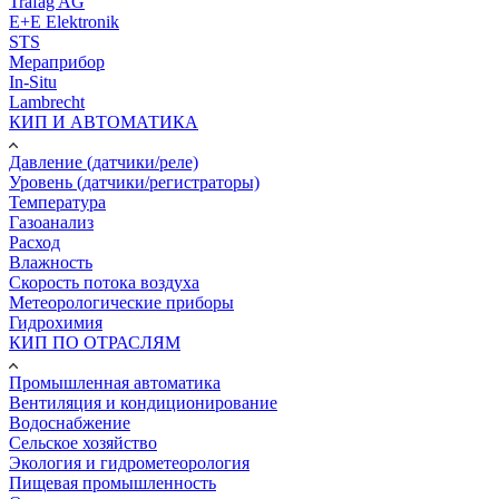
Trafag AG
E+E Elektronik
STS
Мераприбор
In-Situ
Lambrecht
КИП И АВТОМАТИКА
Давление (датчики/реле)
Уровень (датчики/регистраторы)
Температура
Газоанализ
Расход
Влажность
Скорость потока воздуха
Метеорологические приборы
Гидрохимия
КИП ПО ОТРАСЛЯМ
Промышленная автоматика
Вентиляция и кондиционирование
Водоснабжение
Сельское хозяйство
Экология и гидрометеорология
Пищевая промышленность