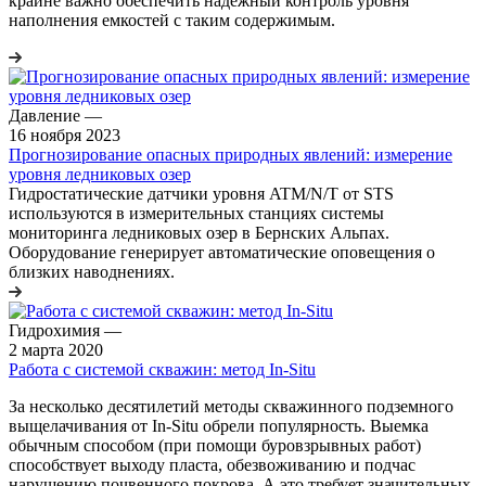
крайне важно обеспечить надежный контроль уровня
наполнения емкостей с таким содержимым.
Давление
—
16 ноября 2023
Прогнозирование опасных природных явлений: измерение
уровня ледниковых озер
Гидростатические датчики уровня ATM/N/T от STS
используются в измерительных станциях системы
мониторинга ледниковых озер в Бернских Альпах.
Оборудование генерирует автоматические оповещения о
близких наводнениях.
Гидрохимия
—
2 марта 2020
Работа с системой скважин: метод In-Situ
За несколько десятилетий методы скважинного подземного
выщелачивания от In-Situ обрели популярность. Выемка
обычным способом (при помощи буровзрывных работ)
способствует выходу пласта, обезвоживанию и подчас
нарушению почвенного покрова. А это требует значительных