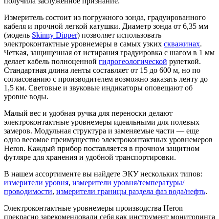
получила заслуженное признание.
Измеритель состоит из погружного зонда, градуированного
кабеля и прочной легкой катушки. Диаметр зонда от 6,35 мм
(модель
Skinny Dipper
) позволяет использовать
электроконтактные уровнемеры в самых узких
скважинах
.
Четкая, защищенная от истирания градуировка с шагом в 1 мм
делает кабель полноценной
гидрогеологической
рулеткой.
Стандартная длина ленты составляет от 15 до 600 м, но по
согласованию с производителем возможно заказать ленту до
1,5 км. Световые и звуковые индикаторы оповещают об
уровне воды.
Малый вес и удобная ручка для переноски делают
электроконтактные уровнемеры идеальными для полевых
замеров. Модульная структура и заменяемые части — еще
одно весомое преимущество электроконтактных уровнемеров
Heron. Каждый прибор поставляется в прочном защитном
футляре для хранения и удобной транспортировки.
В нашем ассортименте вы найдете ЭКУ нескольких типов:
измерители уровня
,
измерители уровня/температуры/
проводимости
,
измерители границы раздела фаз вода/нефть
.
Электроконтактные уровнемеры производства Heron
прекрасно зарекомендовали себя как инструмент мониторинга