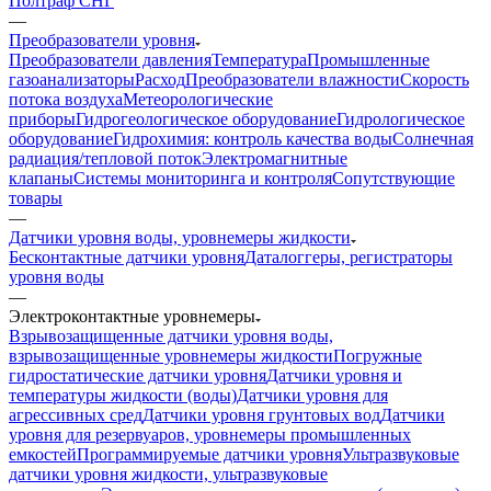
Полтраф СНГ
—
Преобразователи уровня
Преобразователи давления
Температура
Промышленные
газоанализаторы
Расход
Преобразователи влажности
Скорость
потока воздуха
Метеорологические
приборы
Гидрогеологическое оборудование
Гидрологическое
оборудование
Гидрохимия: контроль качества воды
Солнечная
радиация/тепловой поток
Электромагнитные
клапаны
Системы мониторинга и контроля
Сопутствующие
товары
—
Датчики уровня воды, уровнемеры жидкости
Бесконтактные датчики уровня
Даталоггеры, регистраторы
уровня воды
—
Электроконтактные уровнемеры
Взрывозащищенные датчики уровня воды,
взрывозащищенные уровнемеры жидкости
Погружные
гидростатические датчики уровня
Датчики уровня и
температуры жидкости (воды)
Датчики уровня для
агрессивных сред
Датчики уровня грунтовых вод
Датчики
уровня для резервуаров, уровнемеры промышленных
емкостей
Программируемые датчики уровня
Ультразвуковые
датчики уровня жидкости, ультразвуковые