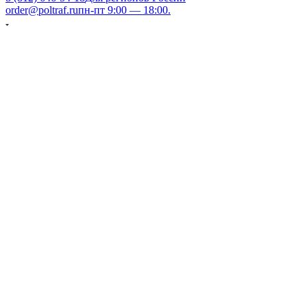
order@poltraf.ru
пн-пт 9:00 — 18:00.