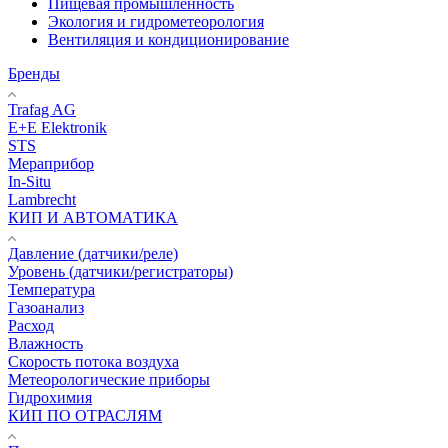
Пищевая промышленность
Экология и гидрометеорология
Вентиляция и кондиционирование
Бренды
Trafag AG
E+E Elektronik
STS
Мераприбор
In-Situ
Lambrecht
КИП И АВТОМАТИКА
Давление (датчики/реле)
Уровень (датчики/регистраторы)
Температура
Газоанализ
Расход
Влажность
Скорость потока воздуха
Метеорологические приборы
Гидрохимия
КИП ПО ОТРАСЛЯМ