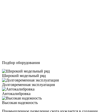
КИП для свиноферм,
коровников,
животноводческих
комплексов
КИП для свиноферм, коровников, животноводческих
комплексов
Подбор оборудования
Широкий модельный ряд
Долговременная эксплуатация
Автокалибровка
Высокая надежность
Промышленное разведение скота нуждается в создании