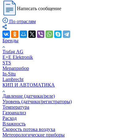
Написать сообщение
По отраслям
Бренды
Trafag AG
E+E Elektronik
STS
Мераприбор
In-Situ
Lambrecht
КИП И АВТОМАТИКА
Давление (датчики/реле)
Уровень (датчики/регистраторы)
Температура
Газоанализ
Расход
Влажность
Скорость потока воздуха
Метеорологические приборы