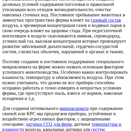
должных условий содержания поголовья и правильной
утилизации всех отходов жизнедеятельности, очистке
навозных сточных вод. Постоянное пребывание животных в
замкнутых пространствах фермы влияет на
газовый состав
воздуха, а чрезмерная концентрация газов и водяных паров в
свою очередь влияет на здоровье стада. При недостаточной
вентиляции в воздухе скапливаются аммиак, сероводород,
углекислый газ, высокая концентрация которых провоцирует
развитие заболеваний дыхательной, сердечно-сосудистой
систем, слизистых оболочек, нарушений в органах и тканях.
Поэтому создание и постоянное поддержание специального
микроклимата на ферме можно назвать основным фактором
успешного животноводства. Особенно важно контролировать
влажность, температуру и обновляемость воздуха. При этом
нужно учитывать, что далеко не все приборы способны
исправно работать и точно измерять в непростых условиях
фермы, где присутствуют пыль, взвеси от кормов, навозные
испарения и т.д.
Для создания оптимального
микроклимата
при содержании
свиней или КРС мы предлагаем приборы, устойчивые к
воздействию агрессивных факторов, с защищенными
сенсорами:
датчики CO2 для ферм
, датчики
температуры и
влажности
воздуха, канальные датчики для
систем