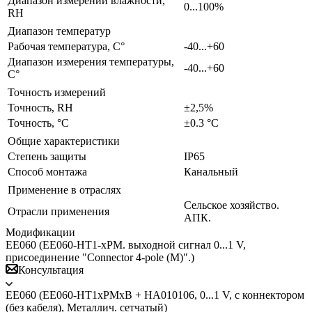
Диапазон измерений влажности,
0...100%
RH
Диапазон температур
Рабочая температура, С°
-40...+60
Диапазон измерения температуры,
-40...+60
С°
Точность измерений
Точность, RH
±2,5%
Точность, °С
±0.3 °C
Общие характеристики
Степень защиты
IP65
Способ монтажа
Канальный
Применение в отраслях
Сельское хозяйство.
Отрасли применения
АПК.
Модификации
EE060 (EE060-HT1-xPM. выходной сигнал 0...1 V,
присоединение "Connector 4-pole (M)".)
Консультация
EE060 (EE060-HT1xPMxB + HA010106, 0...1 V, с коннектором
(без кабеля), Металлич. сетчатый)