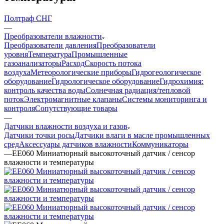
Полтраф СНГ
—
Преобразователи влажности
Преобразователи давления
Преобразователи
уровня
Температура
Промышленные
газоанализаторы
Расход
Скорость потока
воздуха
Метеорологические приборы
Гидрогеологическое
оборудование
Гидрологическое оборудование
Гидрохимия:
контроль качества воды
Солнечная радиация/тепловой
поток
Электромагнитные клапаны
Системы мониторинга и
контроля
Сопутствующие товары
—
Датчики влажности воздуха и газов
Датчики точки росы
Датчики влаги в масле промышленных
сред
Аксессуары датчиков влажности
Коммуникаторы
—
EE060 Миниатюрный высокоточный датчик / сенсор
влажности и температуры