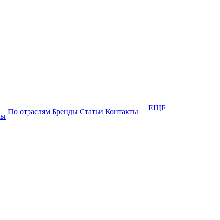
+ ЕЩЕ
По отраслям
Бренды
Статьи
Контакты
ты