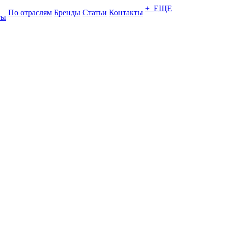
+ ЕЩЕ
По отраслям
Бренды
Статьи
Контакты
ты