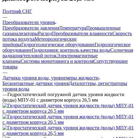
Полтраф СНГ
—
Преобразователи уровня
Преобразователи давления
Температура
Промышленные
газоанализаторы
Расход
Преобразователи влажности
Скорость
потока воздуха
Метеорологические
приборы
Гидрогеологическое оборудование
Гидрологическое
оборудование
Гидрохимия: контроль качества воды
Солнечная
радиация/тепловой поток
Электромагнитные
клапаны
Системы мониторинга и контроля
Сопутствующие
товары
—
Датчики уровня воды, уровнемеры жидкости
Бесконтактные датчики уровня
Даталоггеры, регистраторы
уровня воды
—
Гидростатический погружной датчик уровня жидкости
(воды) МПУ-01 с диаметром корпуса 26,5 мм