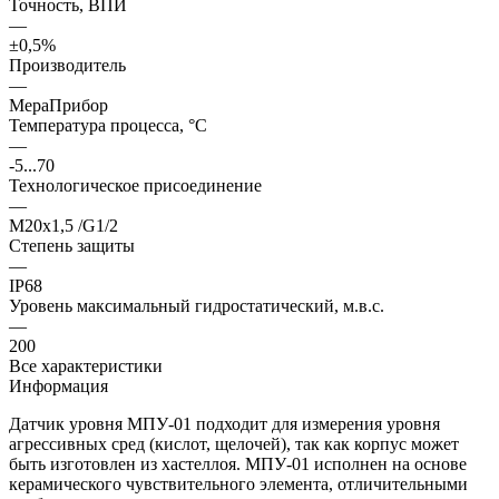
Точность, ВПИ
—
±0,5%
Производитель
—
МераПрибор
Температура процесса, °С
—
-5...70
Технологическое присоединение
—
М20x1,5 /G1/2
Степень защиты
—
IP68
Уровень максимальный гидростатический, м.в.с.
—
200
Все характеристики
Информация
Датчик уровня МПУ-01 подходит для измерения уровня
агрессивных сред (кислот, щелочей), так как корпус может
быть изготовлен из хастеллоя. МПУ-01 исполнен на основе
керамического чувствительного элемента, отличительными