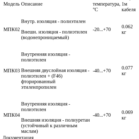
Модель
Описание
температура,
1м
°C
кабеля
Внутр. изоляция - полиэтилен
0.062
МПК02
-20...+70
Внешн. изоляция - полиэтилен
кг
(водонепроницаемый)
Внутренняя изоляция -
полиэтилен
0.077
Внешняя двуслойная изоляция -
МПК03
-40...+70
кг
полиэтилен + (F46)
фторированный
этиленпропилен
Внутренняя изоляция -
полиэтилен
0.069
МПК04
-40...+70
кг
Внешняя изоляция - полиуретан
(устойчивый к различным
маслам)
Документация