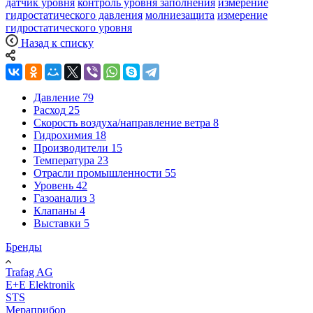
датчик уровня
контроль уровня заполнения
измерение
гидростатического давления
молниезащита
измерение
гидростатического уровня
Назад к списку
Давление
79
Расход
25
Скорость воздуха/направление ветра
8
Гидрохимия
18
Производители
15
Температура
23
Отрасли промышленности
55
Уровень
42
Газоанализ
3
Клапаны
4
Выставки
5
Бренды
Trafag AG
E+E Elektronik
STS
Мераприбор