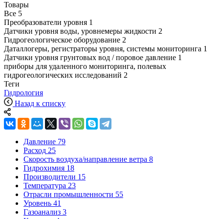
Товары
Все
5
Преобразователи уровня
1
Датчики уровня воды, уровнемеры жидкости
2
Гидрогеологическое оборудование
2
Даталлогеры, регистраторы уровня, системы мониторинга
1
Датчики уровня грунтовых вод / поровое давление
1
приборы для удаленного мониторинга, полевых
гидрогеологических исследований
2
Теги
Гидрология
Назад к списку
Давление
79
Расход
25
Скорость воздуха/направление ветра
8
Гидрохимия
18
Производители
15
Температура
23
Отрасли промышленности
55
Уровень
41
Газоанализ
3