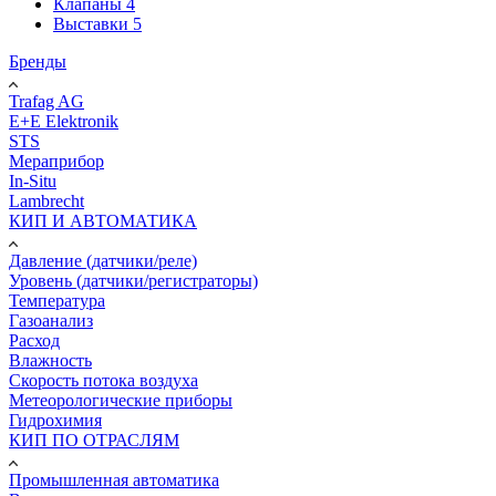
Клапаны
4
Выставки
5
Бренды
Trafag AG
E+E Elektronik
STS
Мераприбор
In-Situ
Lambrecht
КИП И АВТОМАТИКА
Давление (датчики/реле)
Уровень (датчики/регистраторы)
Температура
Газоанализ
Расход
Влажность
Скорость потока воздуха
Метеорологические приборы
Гидрохимия
КИП ПО ОТРАСЛЯМ
Промышленная автоматика