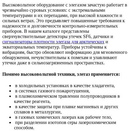
Высоковольтное оборудование с элегазом зачастую работает в
чрезвычайно суровых условиях: с экстремальными
температурами и их перепадами, при высокой влажности и
сильных ветрах. Это предъявляет повышенные требования к
надежности и долговечности контрольно-измерительных
приборов. В нашем каталоге представлены
сверхчувствительные детекторы утечек SF6, датчики и
сигнализаторы плотности элегаза для арктических
и
экваториальных температур. Приборы устойчивы к
вибрациям, быстро обновляют информацию для мгновенного
обнаружения, нечувствительны к помехам и улавливают
утечки даже в сильнозагрязненных пространствах.
Помимо высоковольтной техники, элегаз применяется:
в холодильных установках в качестве хладагента,
в системах газового пожаротушения,
в плазмохимическом травлении полупроводников в
качестве реагента,
в качестве защиты при плавке магниевых и других
сплавов в металлургии,
в газовых химических лазерах как рабочее тело,
при разделении изотопов серы лазерохимическим
способом.