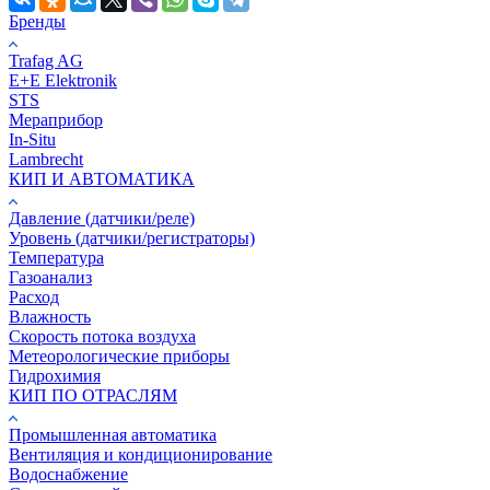
Бренды
Trafag AG
E+E Elektronik
STS
Мераприбор
In-Situ
Lambrecht
КИП И АВТОМАТИКА
Давление (датчики/реле)
Уровень (датчики/регистраторы)
Температура
Газоанализ
Расход
Влажность
Скорость потока воздуха
Метеорологические приборы
Гидрохимия
КИП ПО ОТРАСЛЯМ
Промышленная автоматика
Вентиляция и кондиционирование
Водоснабжение