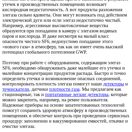
утечек в производственных помещениях возникает
кислородная недостаточность. А вот продукты разложения
элегаза сильно ядовиты. Они могут возникать под действием
электрической дуги или если элегаз недостаточно чистый.
Например, агрессивные высокотоксичные вещества
образуются при попадании в камеру с элегазом водяных
паров и кислорода. И даже несмотря на малый класс
опасности чистого SF6, недопустимо попадание этого
«нового газа» в атмосферу, так как он имеет очень высокий
потенциал глобального потепления GWP.
Поэтому при работе с оборудованием, содержащим элегаз
SF6, необходимо обнаруживать даже малейшие его утечки и
малейшие концентрации продуктов распада. Быстро и точно
определить утечки и возникновение опасных соединений,
контролировать плотность элегаза помогут наши
детекторы
и
течеискатели
, датчики
плотности газа
. Мы предлагаем как
стационарные, так и
портативные легкие детекторы
, которые
можно закрепить, например, на ремне пользователя.
Надежные приборы на основе запатентованных технологий
помогут сохранить здоровую атмосферу в производственных
помещениях и обеспечат контроль при проведении сервисных
процедур: заполнении и вакуумировании емкостей, откачке и
очистке элегаза.