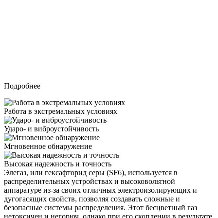
Приборы для
высоковольтной техники
Приборы для контроля плотности элегаза и обнаружения
утечек
Подробнее
Работа в экстремальных условиях
Ударо- и виброустойчивость
Мгновенное обнаружение
Высокая надежность и точность
Элегаз, или гексафторид серы (SF6), используется в
распределительных устройствах и высоковольтной
аппаратуре из-за своих отличных электроизолирующих и
дугогасящих свойств, позволяя создавать сложные и
безопасные системы распределения. Этот бесцветный газ
нетоксичен и негорюч, однако при его скоплении в результате