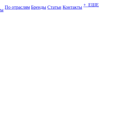
+ ЕЩЕ
По отраслям
Бренды
Статьи
Контакты
ты