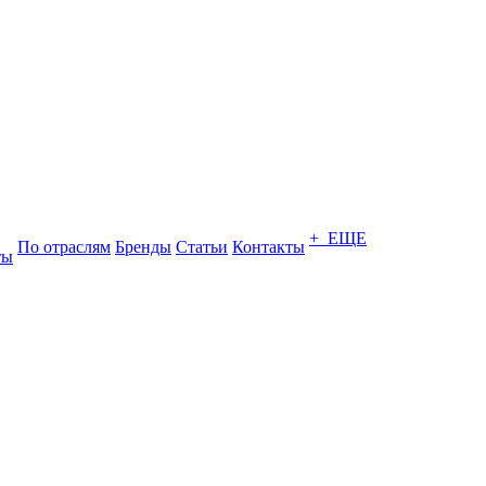
+ ЕЩЕ
По отраслям
Бренды
Статьи
Контакты
ты