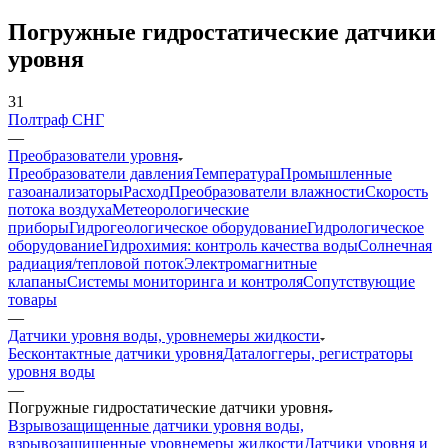
Погружные гидростатические датчики
уровня
31
Полтраф СНГ
—
Преобразователи уровня
Преобразователи давления
Температура
Промышленные
газоанализаторы
Расход
Преобразователи влажности
Скорость
потока воздуха
Метеорологические
приборы
Гидрогеологическое оборудование
Гидрологическое
оборудование
Гидрохимия: контроль качества воды
Солнечная
радиация/тепловой поток
Электромагнитные
клапаны
Системы мониторинга и контроля
Сопутствующие
товары
—
Датчики уровня воды, уровнемеры жидкости
Бесконтактные датчики уровня
Даталоггеры, регистраторы
уровня воды
—
Погружные гидростатические датчики уровня
Взрывозащищенные датчики уровня воды,
взрывозащищенные уровнемеры жидкости
Датчики уровня и