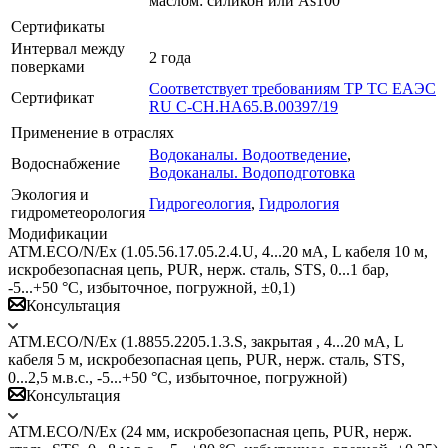
маслом: силикон или As100
Сертификаты
Интервал между
2 года
поверками
Соответствует требованиям ТР ТС ЕАЭС
Сертификат
RU C-CH.HA65.B.00397/19
Применение в отраслях
Водоканалы. Водоотведение
,
Водоснабжение
Водоканалы. Водоподготовка
Экология и
Гидрогеология
,
Гидрология
гидрометеорология
Модификации
ATM.ECO/N/Ex (1.05.56.17.05.2.4.U, 4...20 мА, L кабеля 10 м,
искробезопасная цепь, PUR, нерж. сталь, STS, 0...1 бар,
-5...+50 °C, избыточное, погружной, ±0,1)
Консультация
ATM.ECO/N/Ex (1.8855.2205.1.3.S, закрытая , 4...20 мА, L
кабеля 5 м, искробезопасная цепь, PUR, нерж. сталь, STS,
0...2,5 м.в.с., -5...+50 °C, избыточное, погружной)
Консультация
ATM.ECO/N/Ex (24 мм, искробезопасная цепь, PUR, нерж.