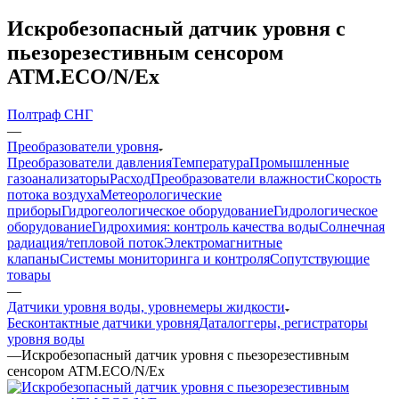
Искробезопасный датчик уровня с
пьезорезестивным сенсором
ATM.ECO/N/Ex
Полтраф СНГ
—
Преобразователи уровня
Преобразователи давления
Температура
Промышленные
газоанализаторы
Расход
Преобразователи влажности
Скорость
потока воздуха
Метеорологические
приборы
Гидрогеологическое оборудование
Гидрологическое
оборудование
Гидрохимия: контроль качества воды
Солнечная
радиация/тепловой поток
Электромагнитные
клапаны
Системы мониторинга и контроля
Сопутствующие
товары
—
Датчики уровня воды, уровнемеры жидкости
Бесконтактные датчики уровня
Даталоггеры, регистраторы
уровня воды
—
Искробезопасный датчик уровня с пьезорезестивным
сенсором ATM.ECO/N/Ex