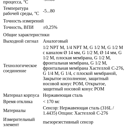
процесса, °С
Температура
-5...80
рабочей среды, °С
Точность измерений
Точность, ВПИ
±0,25%
Общие характеристики
Выходной сигнал
Аналоговый
1/2 NPT M, 1/4 NPT M, G 1/2 M, G 1/2 M
с каналом Ø 14 мм, G 1/2 M, Ø 14 мм, G
1/2 M, плоская мембрана, G 1/2 M,
фронтальная мембрана, G 1/2 M,
Технологическое
фронтальная мембрана Хастеллой C-276,
соединение
G 1/4 M, G 1/4, с плоской мембраной,
Закрытое исполнение, защитный
носовой конус POM, Открытое,
защитный носовой конус POM
Материал корпуса
Нержавеющая сталь
Время отклика
< 170 мс
Сенсор: Нержавеющая сталь (316L /
Материалы
1.4435) Опции: Хастеллой C-276
Измерительный
пьезорезестивный сенсор
элемент