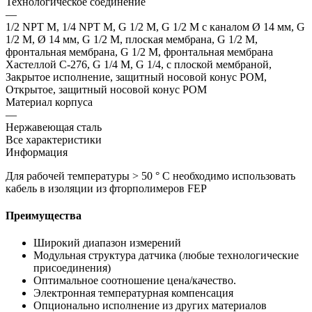
Технологическое соединение
—
1/2 NPT M, 1/4 NPT M, G 1/2 M, G 1/2 M с каналом Ø 14 мм, G
1/2 M, Ø 14 мм, G 1/2 M, плоская мембрана, G 1/2 M,
фронтальная мембрана, G 1/2 M, фронтальная мембрана
Хастеллой C-276, G 1/4 M, G 1/4, с плоской мембраной,
Закрытое исполнение, защитный носовой конус POM,
Открытое, защитный носовой конус POM
Материал корпуса
—
Нержавеющая сталь
Все характеристики
Информация
Для рабочей температуры > 50 ° C необходимо использовать
кабель в изоляции из фторполимеров FEP
Преимущества
Широкий диапазон измерений
Модульная структура датчика (любые технологические
присоединения)
Оптимальное соотношение цена/качество.
Электронная температурная компенсация
Опционально исполнение из других материалов