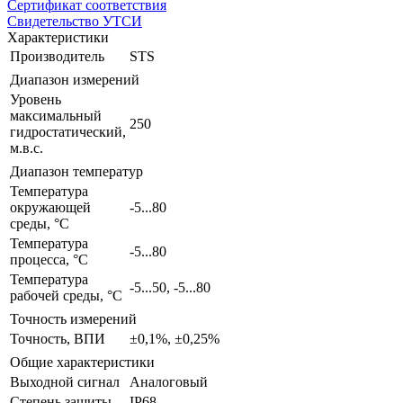
Сертификат соответствия
Свидетельство УТСИ
Характеристики
Производитель
STS
Диапазон измерений
Уровень
максимальный
250
гидростатический,
м.в.с.
Диапазон температур
Температура
окружающей
-5...80
среды, °С
Температура
-5...80
процесса, °С
Температура
-5...50, -5...80
рабочей среды, °С
Точность измерений
Точность, ВПИ
±0,1%, ±0,25%
Общие характеристики
Выходной сигнал
Аналоговый
Степень защиты
IP68