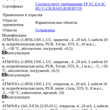
Соответствует требованиям ТР ТС ЕАЭС
Сертификат
RU C-CH.HA65.B.00397/19
Применение в отраслях
Отрасли
Взрывоопасные объекты
применения
Отрасли
Гидравлика
Модификации
ATM/N/Ex (1.8956.1505.1.3.U, закрытая , 4...20 мА, L кабеля 10
м, искробезопасная цепь, PUR, Титан, STS, 0...10 м.в.с.,
-5...+50 °C, абсолютное, погружной, ±0,5)
Консультация
ATM/N/Ex (1.8956.1505.1.3.U, закрытая , 4...20 мА, L кабеля 10
м, искробезопасная цепь, PUR, Титан, STS, 0...1 м.в.с., -5...+50
°C, абсолютное, погружной, ±0,5)
Консультация
ATM/N/Ex (1.8956.1505.1.3.U, открытая, 4...20 мА, L кабеля 10
м, искробезопасная цепь, PUR, нерж. сталь, STS, 0...8 м.в.с.,
-5...+50 °C, избыточное, врезной, ±0)
Консультация
ATM/N/Ex (341.XX56.22.05.05.U, открытая, 4...20 мА, L кабеля