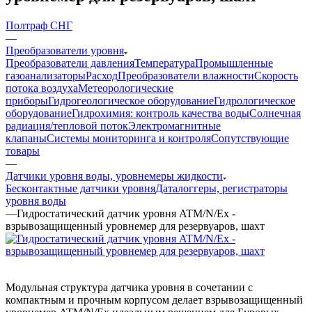
Полтраф СНГ
—
Преобразователи уровня
Преобразователи давления
Температура
Промышленные
газоанализаторы
Расход
Преобразователи влажности
Скорость
потока воздуха
Метеорологические
приборы
Гидрогеологическое оборудование
Гидрологическое
оборудование
Гидрохимия: контроль качества воды
Солнечная
радиация/тепловой поток
Электромагнитные
клапаны
Системы мониторинга и контроля
Сопутствующие
товары
—
Датчики уровня воды, уровнемеры жидкости
Бесконтактные датчики уровня
Даталоггеры, регистраторы
уровня воды
—
Гидростатический датчик уровня ATM/N/Ex -
взрывозащищенный уровнемер для резервуаров, шахт
Модульная структура датчика уровня в сочетании с
компактным и прочным корпусом делает взрывозащищенный