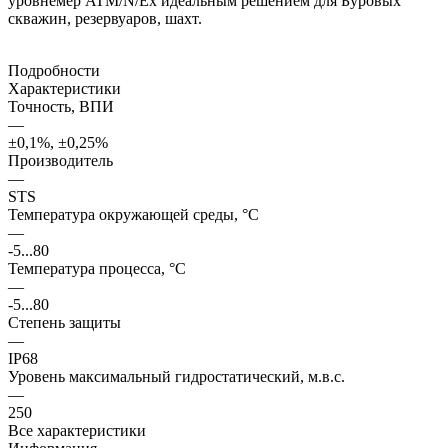
уровнемер ATM/N/Ex идеальным решением для Буровых
скважин, резервуаров, шахт.
Подробности
Характеристики
Точность, ВПИ
—
±0,1%, ±0,25%
Производитель
—
STS
Температура окружающей среды, °С
—
-5...80
Температура процесса, °С
—
-5...80
Степень защиты
—
IP68
Уровень максимальный гидростатический, м.в.с.
—
250
Все характеристики