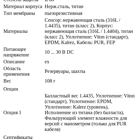
Материал корпуса
Нерж.сталь, титан
Тип мембраны
пьезорезистивная
Сенсор: нержавеющая сталь (316L /
1.4435), титан (класс 2), Корпус:
Материалы
нержавеющая сталь (316L / 1.4404), титан
(класс 2), Уплотнение: Viton (стандарт),
EPDM, Kalrez, Кабель: PUR, FEP
Питающее
10 ... 30 В DC
напряжение
Описание
ex
Область
Резервуары, шахты
применения
Вес
108 г
Опции
Балластный вес 1.4435, Уплотнение: Viton
(стандарт), Уплотнение: EPDM,
Уплотнение: Kalrez (уровень),
Опция 1
Исполнение из титана (без балласта),
Фильтрующий элемент влажности для
версий с манометром (только для PUR
кабеля)
Сертификаты