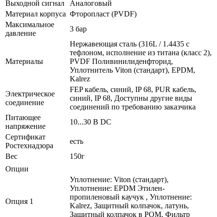
Выходной сигнал
Аналоговый
Материал корпуса
Фторопласт (PVDF)
Максимальное
3 бар
давление
Нержавеющая сталь (316L / 1.4435 с
тефлоном, исполнение из титана (класс 2),
Материалы
PVDF Поливинилиденфторид,
Уплотнитель Viton (стандарт), EPDM,
Kalrez
FEP кабель, синий, IP 68, PUR кабель,
Электрическое
синий, IP 68, Доступны другие виды
соединение
соединений по требованию заказчика
Питающее
10...30 В DC
напряжение
Сертификат
есть
Ростехнадзора
Вес
150г
Опции
Уплотнение: Viton (стандарт),
Уплотнение: EPDM Этилен-
пропиленовый каучук , Уплотнение:
Опция 1
Kalrez, Защитный колпачок, латунь,
Защитный колпачок в POM, Фильтр