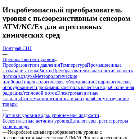
Искробезопасный преобразователь
уровня с пьезорезистивным сенсором
ATM/NC/Ex для агрессивных
химических сред
Полтраф СНГ
—
Преобразователи уровня
Преобразователи давления
Температура
Промышленные
газоанализаторы
Расход
Преобразователи влажности
Скорость
потока воздуха
Метеорологические
приборы
Гидрогеологическое оборудование
Гидрологическое
оборудование
Гидрохимия: контроль качества воды
Солнечная
радиация/тепловой поток
Электромагнитные
клапаны
Системы мониторинга и контроля
Сопутствующие
товары
—
Датчики уровня воды, уровнемеры жидкости
Бесконтактные датчики уровня
Даталоггеры, регистраторы
уровня воды
—
Искробезопасный преобразователь уровня с
пьезорезистивным сенсором ATM/NC/Ex для агрессивных