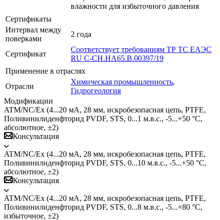
влажности для избыточного давления
Сертификаты
Интервал между
2 года
поверками
Соответствует требованиям ТР ТС ЕАЭС
Сертификат
RU C-CH.HA65.B.00397/19
Применение в отраслях
Химическая промышленность
,
Отрасли
Гидрогеология
Модификации
ATM/NC/Ex (4...20 мА, 28 мм, искробезопасная цепь, PTFE,
Поливинилиденфторид PVDF, STS, 0...1 м.в.с., -5...+50 °C,
абсолютное, ±2)
Консультация
ATM/NC/Ex (4...20 мА, 28 мм, искробезопасная цепь, PTFE,
Поливинилиденфторид PVDF, STS, 0...10 м.в.с., -5...+50 °C,
абсолютное, ±2)
Консультация
ATM/NC/Ex (4...20 мА, 28 мм, искробезопасная цепь, PTFE,
Поливинилиденфторид PVDF, STS, 0...8 м.в.с., -5...+80 °C,
избыточное, ±2)