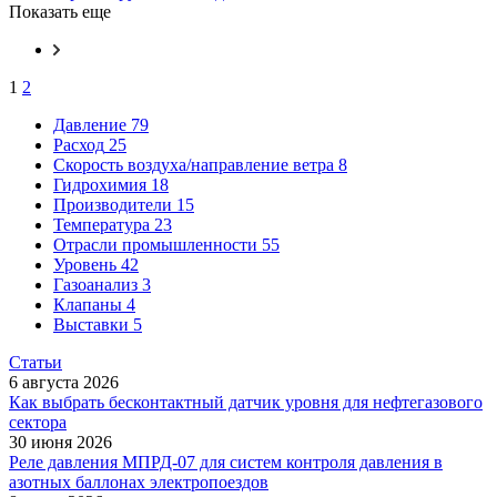
Показать еще
1
2
Давление
79
Расход
25
Скорость воздуха/направление ветра
8
Гидрохимия
18
Производители
15
Температура
23
Отрасли промышленности
55
Уровень
42
Газоанализ
3
Клапаны
4
Выставки
5
Статьи
6 августа 2026
Как выбрать бесконтактный датчик уровня для нефтегазового
сектора
30 июня 2026
Реле давления МПРД-07 для систем контроля давления в
азотных баллонах электропоездов