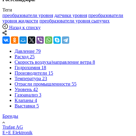
Теги
преобразователи уровня
датчики уровня
преобразователи
уровня жидкости
преобразователи уровня сыпучих
Назад к списку
Давление
79
Расход
25
Скорость воздуха/направление ветра
8
Гидрохимия
18
Производители
15
Температура
23
Отрасли промышленности
55
Уровень
42
Газоанализ
3
Клапаны
4
Выставки
5
Бренды
Trafag AG
E+E Elektronik