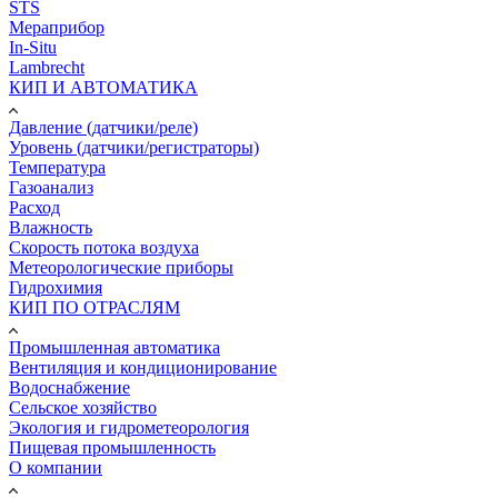
STS
Мераприбор
In-Situ
Lambrecht
КИП И АВТОМАТИКА
Давление (датчики/реле)
Уровень (датчики/регистраторы)
Температура
Газоанализ
Расход
Влажность
Скорость потока воздуха
Метеорологические приборы
Гидрохимия
КИП ПО ОТРАСЛЯМ
Промышленная автоматика
Вентиляция и кондиционирование
Водоснабжение
Сельское хозяйство
Экология и гидрометеорология
Пищевая промышленность
О компании