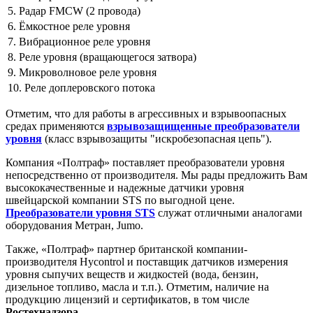
5. Радар FMCW (2 провода)
6. Ёмкостное реле уровня
7. Вибрационное реле уровня
8. Реле уровня (вращающегося затвора)
9. Микроволновое реле уровня
10. Реле доплеровского потока
Отметим, что для работы в агрессивных и взрывоопасных
средах применяются
взрывозащищенные преобразователи
уровня
(класс взрывозащиты "искробезопасная цепь").
Компания «Полтраф» поставляет преобразователи уровня
непосредственно от производителя. Мы рады предложить Вам
высококачественные и надежные датчики уровня
швейцарской компании STS по выгодной цене.
Преобразователи уровня STS
служат отличными аналогами
оборудования Метран, Jumo.
Также, «Полтраф» партнер британской компании-
производителя Hycontrol и поставщик датчиков измерения
уровня сыпучих веществ и жидкостей (вода, бензин,
дизельное топливо, масла и т.п.).
Отметим, наличие на
продукцию лицензий и сертификатов, в том числе
Ростехнадзора
.