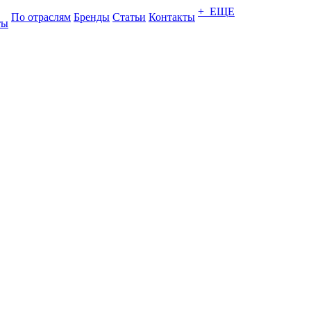
+ ЕЩЕ
По отраслям
Бренды
Статьи
Контакты
ты