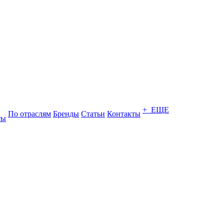
+ ЕЩЕ
По отраслям
Бренды
Статьи
Контакты
ты