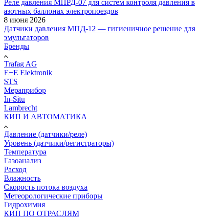
Реле давления МПРД-07 для систем контроля давления в
азотных баллонах электропоездов
8 июня 2026
Датчики давления МПД-12 — гигиеничное решение для
эмульгаторов
Бренды
Trafag AG
E+E Elektronik
STS
Мераприбор
In-Situ
Lambrecht
КИП И АВТОМАТИКА
Давление (датчики/реле)
Уровень (датчики/регистраторы)
Температура
Газоанализ
Расход
Влажность
Скорость потока воздуха
Метеорологические приборы
Гидрохимия
КИП ПО ОТРАСЛЯМ