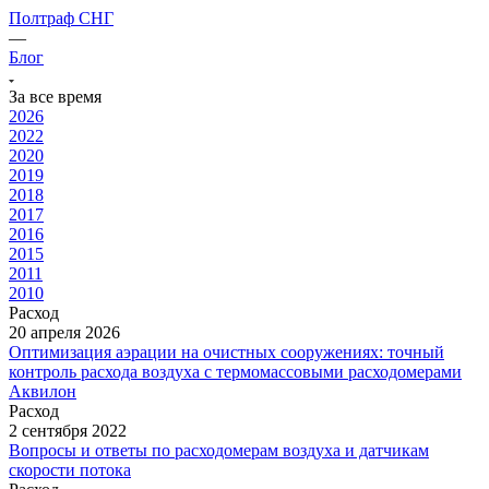
Полтраф СНГ
—
Блог
За все время
2026
2022
2020
2019
2018
2017
2016
2015
2011
2010
Расход
20 апреля 2026
Оптимизация аэрации на очистных сооружениях: точный
контроль расхода воздуха с термомассовыми расходомерами
Аквилон
Расход
2 сентября 2022
Вопросы и ответы по расходомерам воздуха и датчикам
скорости потока