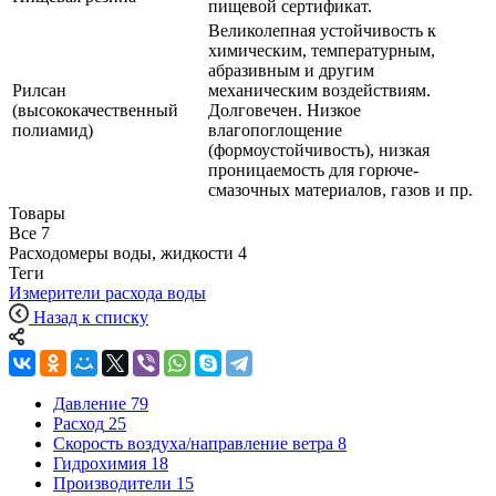
пищевой сертификат.
Великолепная устойчивость к
химическим, температурным,
абразивным и другим
Рилсан
механическим воздействиям.
(высококачественный
Долговечен. Низкое
полиамид)
влагопоглощение
(формоустойчивость), низкая
проницаемость для горюче-
смазочных материалов, газов и пр.
Товары
Все
7
Расходомеры воды, жидкости
4
Теги
Измерители расхода воды
Назад к списку
Давление
79
Расход
25
Скорость воздуха/направление ветра
8
Гидрохимия
18
Производители
15