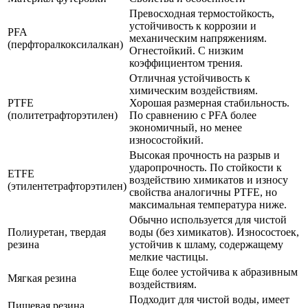
Превосходная термостойкость,
устойчивость к коррозии и
PFA
механическим напряжениям.
(перфторалкоксилалкан)
Огнестойкий. С низким
коэффициентом трения.
Отличная устойчивость к
химическим воздействиям.
PTFE
Хорошая размерная стабильность.
(политетрафторэтилен)
По сравнению с PFA более
экономичный, но менее
износостойкий.
Высокая прочность на разрыв и
ударопрочность. По стойкости к
ETFE
воздействию химикатов и износу
(этилентетрафторэтилен)
свойства аналогичны PTFE, но
максимальная температура ниже.
Обычно используется для чистой
Полиуретан, твердая
воды (без химикатов). Износостоек,
резина
устойчив к шламу, содержащему
мелкие частицы.
Еще более устойчива к абразивным
Мягкая резина
воздействиям.
Подходит для чистой воды, имеет
Пищевая резина