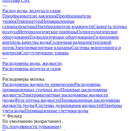
Полтраф СНГ
—
Расход воды, воздуха и газов
Преобразователи давления
Преобразователи
уровня
Температура
Промышленные
газоанализаторы
Преобразователи влажности
Скорость потока
воздуха
Метеорологические приборы
Гидрогеологическое
оборудование
Гидрологическое оборудование
Гидрохимия:
контроль качества воды
Солнечная радиация/тепловой
поток
Электромагнитные клапаны
Системы мониторинга и
контроля
Сопутствующие товары
—
Расходомеры воды, жидкости
Расходомеры воздуха и газов
—
Расходомеры молока
Расходомеры жидкости химические
Расходомеры
промышленных сточных вод
Пищевые расходомеры
жидкости
Электромагнитные расходомеры жидкости
(воды)
Реле потока жидкости
Промышленные расходомеры
жидкости (воды)
Системы дозирования жидкостей
Приборы
учета воды
Промышленные счетчики воды
Фильтр
По умолчанию (возрастание)
По популярности (убывание)