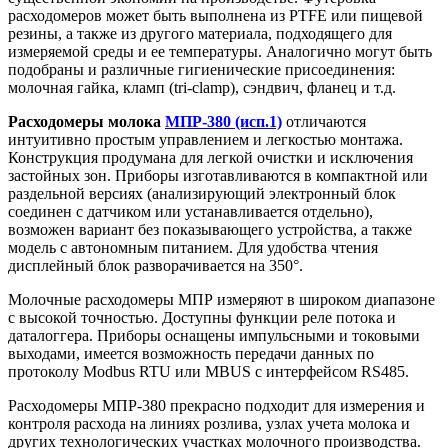
расходомеров может быть выполнена из PTFE или пищевой
резины, а также из другого материала, подходящего для
измеряемой среды и ее температуры. Аналогично могут быть
подобраны и различные гигиенические присоединения:
молочная гайка, кламп (tri-clamp), сэндвич, фланец и т.д.
Расходомеры молока
МПР-380 (исп.1)
отличаются
интуитивно простым управлением и легкостью монтажа.
Конструкция продумана для легкой очистки и исключения
застойных зон. Приборы изготавливаются в компактной или
раздельной версиях (анализирующий электронный блок
соединен с датчиком или устанавливается отдельно),
возможен вариант без показывающего устройства, а также
модель с автономным питанием. Для удобства чтения
дисплейный блок разворачивается на 350°.
Молочные расходомеры МПР измеряют в широком диапазоне
с высокой точностью. Доступны функции реле потока и
даталоггера. Приборы оснащены импульсными и токовыми
выходами, имеется возможность передачи данных по
протоколу Modbus RTU или MBUS c интерфейсом RS485.
Расходомеры МПР-380 прекрасно подходит для измерения и
контроля расхода на линиях розлива, узлах учета молока и
других технологических участках молочного производства.