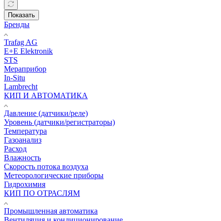
Показать
Бренды
Trafag AG
E+E Elektronik
STS
Мераприбор
In-Situ
Lambrecht
КИП И АВТОМАТИКА
Давление (датчики/реле)
Уровень (датчики/регистраторы)
Температура
Газоанализ
Расход
Влажность
Скорость потока воздуха
Метеорологические приборы
Гидрохимия
КИП ПО ОТРАСЛЯМ
Промышленная автоматика
Вентиляция и кондиционирование