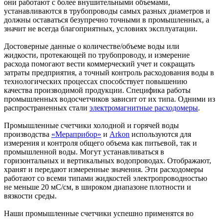
они работают с более внушительными объемами,
устанавливаются в трубопроводы самых разных диаметров и
должны оставаться безупречно точными в промышленных, а
значит не всегда благоприятных, условиях эксплуатации.
Достоверные данные о количестве/объеме воды или
жидкости, протекающей по трубопроводу, и измерение
расхода помогают вести коммерческий учет и сокращать
затраты предприятия, а точный контроль расходования воды в
технологических процессах способствует повышению
качества производимой продукции. Специфика работы
промышленных водосчетчиков зависит от их типа. Одними из
распространенных стали
электромагнитные расходомеры
.
Промышленные счетчики холодной и горячей воды
производства
«Мераприбор»
и
Arkon
используются для
измерения и контроля общего объема как питьевой, так и
промышленной воды. Могут устанавливаться в
горизонтальных и вертикальных водопроводах. Отображают,
хранят и передают измеренные значения. Эти расходомеры
работают со всеми типами жидкостей электропроводностью
не меньше 20 мС/см, в широком диапазоне плотности и
вязкости среды.
Наши промышленные счетчики успешно применятся во