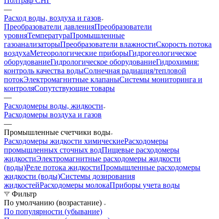
Полтраф СНГ
—
Расход воды, воздуха и газов
Преобразователи давления
Преобразователи
уровня
Температура
Промышленные
газоанализаторы
Преобразователи влажности
Скорость потока
воздуха
Метеорологические приборы
Гидрогеологическое
оборудование
Гидрологическое оборудование
Гидрохимия:
контроль качества воды
Солнечная радиация/тепловой
поток
Электромагнитные клапаны
Системы мониторинга и
контроля
Сопутствующие товары
—
Расходомеры воды, жидкости
Расходомеры воздуха и газов
—
Промышленные счетчики воды
Расходомеры жидкости химические
Расходомеры
промышленных сточных вод
Пищевые расходомеры
жидкости
Электромагнитные расходомеры жидкости
(воды)
Реле потока жидкости
Промышленные расходомеры
жидкости (воды)
Системы дозирования
жидкостей
Расходомеры молока
Приборы учета воды
Фильтр
По умолчанию (возрастание)
По популярности (убывание)