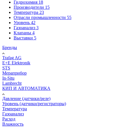
Гидрохимия
18
Производители
15
Температура
23
Отрасли промышленности
55
Уровень
42
Газоанализ
3
Клапаны
4
Выставки
5
Бренды
Trafag AG
E+E Elektronik
STS
Мераприбор
In-Situ
Lambrecht
КИП И АВТОМАТИКА
Давление (датчики/реле)
Уровень (датчики/регистраторы)
Температура
Газоанализ
Расход
Влажность