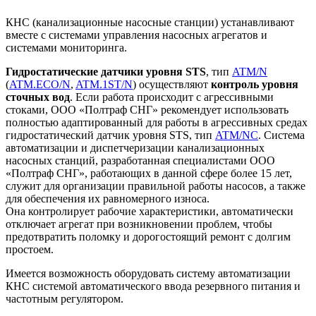
КНС (канализационные насосные станции) устанавливают
вместе с системами управления насосных агрегатов и
системами мониторинга.
Гидростатические датчики уровня STS
, тип
ATM/N
(
ATM.ECO/N
,
ATM.1ST/N
) осуществляют
контроль уровня
сточных вод
.
Если работа происходит с агрессивными
стоками, ООО «Полтраф СНГ» рекомендует использовать
полностью адаптированный для работы в агрессивных средах
гидростатический датчик уровня STS, тип
ATM/NC
.
Система
автоматизации и диспетчеризации канализационных
насосных станций, разработанная специалистами ООО
«Полтраф СНГ», работающих в данной сфере более 15 лет,
служит для организации правильной работы насосов, а также
для обеспечения их равномерного износа.
Она контролирует рабочие характеристики, автоматически
отключает агрегат при возникновении проблем, чтобы
предотвратить поломку и дорогостоящий ремонт с долгим
простоем.
Имеется возможность оборудовать систему автоматизации
КНС системой автоматического ввода резервного питания и
частотным регулятором.