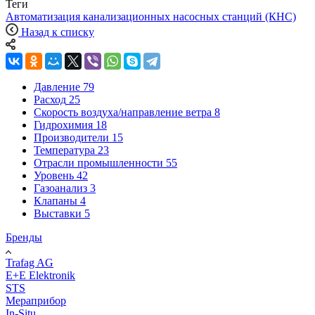
Теги
Автоматизация канализационных насосных станций (КНС)
Назад к списку
Давление
79
Расход
25
Скорость воздуха/направление ветра
8
Гидрохимия
18
Производители
15
Температура
23
Отрасли промышленности
55
Уровень
42
Газоанализ
3
Клапаны
4
Выставки
5
Бренды
Trafag AG
E+E Elektronik
STS
Мераприбор
In-Situ