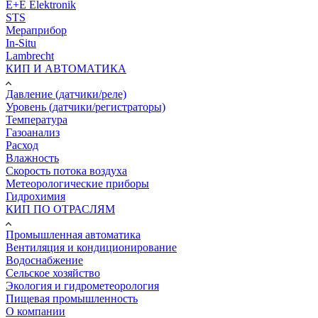
E+E Elektronik
STS
Мераприбор
In-Situ
Lambrecht
КИП И АВТОМАТИКА
Давление (датчики/реле)
Уровень (датчики/регистраторы)
Температура
Газоанализ
Расход
Влажность
Скорость потока воздуха
Метеорологические приборы
Гидрохимия
КИП ПО ОТРАСЛЯМ
Промышленная автоматика
Вентиляция и кондиционирование
Водоснабжение
Сельское хозяйство
Экология и гидрометеорология
Пищевая промышленность
О компании