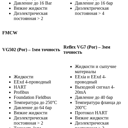
Давление до 16 Bar
Давление до 16 бар
Вязкие жидкости
Диэлектрическая
Диэлектрическая
постоянная > 4
постоянная > 2
FMCW
Reflex
VG
7 (Рог) – 3мм
VG502 (Рог) – 1мм точность
точность
Жидкости и сыпучие
материалы
Жидкости
EExia и EExd 4-
EExd 4-проводный
проводный
HART
Выходной сигнал 4-
Profibus
20mA
Foundation Fieldbus
Давление до 40 бар
Температура до 250°C
Температура фланца до
Давление до 64 бар
200°C
Вязкие жидкости
Протокол HART
Диэлектрическая
Вязкие жидкости
постоянная > 2
Диэлектрическая