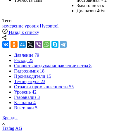
Точность 1мм
постоянная > 2
3мм точность
Диапазон 40м
Теги
измерение уровня Hycontrol
Назад к списку
Давление
79
Расход
25
Скорость воздуха/направление ветра
8
Гидрохимия
18
Производители
15
Температура
23
Отрасли промышленности
55
Уровень
42
Газоанализ
3
Клапаны
4
Выставки
5
Бренды
Trafag AG