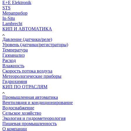
E+E Elektronik
STS
Мераприбор
In-Situ
Lambrecht
КИП И АВТОМАТИКА
Давление (датчики/реле)
Уровень (датчики/регистраторы)
Температура
Газоанализ
Расход
Влажность
Скорость потока воздуха
Метеорологические приборы
Гидрохимия
КИП ПО ОТРАСЛЯМ
Промышленная автоматика
Вентиляция и кондиционирование
Водоснабжение
Сельское хозяйство
Экология и гидрометеорология
Пищевая промышленность
О компании