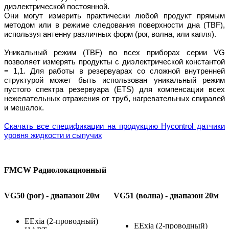
диэлектрической постоянной.
Они могут измерить практически любой продукт прямым
методом или в режиме следования поверхности дна (TBF),
используя антенну различных форм (рог, волна, или капля).
Уникальный режим (TBF) во всех приборах серии VG
позволяет измерять продукты с диэлектрической константой
= 1,1. Для работы в резервуарах со сложной внутренней
структурой может быть использован уникальный режим
пустого спектра резервуара (ETS) для компенсации всех
нежелательных отражения от труб, нагревательных спиралей
и мешалок.
Скачать все спецификации на продукцию Hycontrol датчики
уровня жидкости и сыпучих
FMCW Радиолокационный
VG50 (рог) - диапазон 20м
VG51
(волна)
-
диапазон
20
м
EExia (2-проводный)
EExia (2-проводный)