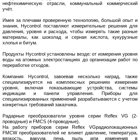
нефтехимическую отрасли, коммунальный коммерческий
учёт.
Имея за плечами проверенную технологию, большой опыт и
знания, Hycontrol поставляют измерительные решения для
давления, уровня и расхода, чтобы измерять такие разные
материалы, как шоколад и серная кислота, кукурузные
хлопья и битум.
Продукты Hycontrol установлены везде: от измерения уровня
воды на атомных электростанциях до организации работ по
переработке отходов.
Компания Hycontrol, завоевав несколько наград, также
специализируется на комплексных решениях измерения
уровня, включая показывающие устройства, системы
индикации и панели управления. Приборы для
специализированных применений разрабатываются с учетом
конкретных требований заказчика.
Радарные преобразователи уровня серии Reflex VG (2-
проводные) и FMCS (4-проводные).
На работу приборов серии Reflex VGрадиолокационных
FMCW преобразователей не влияет давление, температура,
вязкость, вакуум, пена, пыль или изменения в