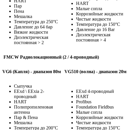
HART
HART
Пар
Малые сопла
Пена
Коррозийные жидкости
Мешалка
Чистые жидкости
Температура до 250°C
Температура до 150°C
Давление до 64 бар
Давление до 16 Bar
Вязкие жидкости
Диэлектрическая
Диэлектрическая
постоянная > 4
постоянная > 2
FMCW
Радиолокационный
(2 / 4-проводный)
VG6 (Капля) - диапазон 80м
VG510
(
волна
)
-
диапазон
20
м
Сыпучка
EExd \ EExia 2-
EExd 4-проводный
проводный
HART
HART
Profibus
Полипропиленовая
Foundation Fieldbus
антенна
Малые сопла
Пар & Пена
Коррозийные жидкости
Мешалка
Чистые жидкости
Температура до 200°C
Температура до 150°C