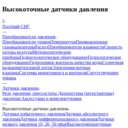
Высокоточные датчики давления
5
Полтраф СНГ
—
Преобразователи давления
Преобразователи уровня
Температура
Промышленные
газоанализаторы
Расход
Преобразователи влажности
Скорость
потока воздуха
Метеорологические
приборы
Гидрогеологическое оборудование
Гидрологическое
оборудование
Гидрохимия: контроль качества воды
Солнечная
радиация/тепловой поток
Электромагнитные
клапаны
Системы мониторинга и контроля
Сопутствующие
товары
—
Датчики давления
Реле давления, прессостаты
Даталоггеры (регистраторы)
давления
Аксессуары и комплектующие
—
Высокоточные датчики давления
Датчики избыточного давления
Датчики абсолютного
давления
Датчики дифференциального давления
Датчики
низкого давления 10, 20, 50 mbar
Высокотемпературные