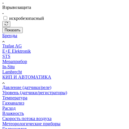
Взрывозащита
искробезопасный
Показать
Бренды
Trafag AG
E+E Elektronik
STS
Мераприбор
In-Situ
Lambrecht
КИП И АВТОМАТИКА
Давление (датчики/реле)
Уровень (датчики/регистраторы)
Температура
Газоанализ
Расход
Влажность
Скорость потока воздуха
Метеорологические приборы
Гидрохимия