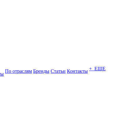
+ ЕЩЕ
По отраслям
Бренды
Статьи
Контакты
ты