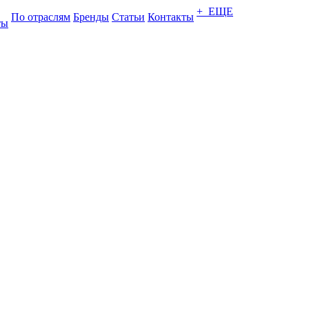
+ ЕЩЕ
По отраслям
Бренды
Статьи
Контакты
ты