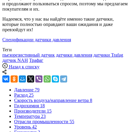
и продолжают пользоваться спросом, поэтому мы предлагаем
покупателям и их.
Надеемся, что у нас вы найдёте именно такие датчики,
которые полностью оправдают ваши ожидания и даже
превзойдут их!
Спецификации датчики давления
Теги
пьезорезистивный датчик
датчики давления
датчики Trafag
датчик NAH
Трафаг
Назад к списку
Давление
79
Расход
25
Скорость воздуха/направление ветра
8
Гидрохимия
18
Производители
15
Температура
23
Отрасли промышленности
55
Уровень
42