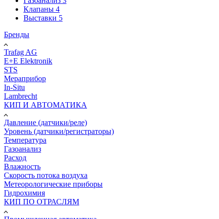
Газоанализ
3
Клапаны
4
Выставки
5
Бренды
Trafag AG
E+E Elektronik
STS
Мераприбор
In-Situ
Lambrecht
КИП И АВТОМАТИКА
Давление (датчики/реле)
Уровень (датчики/регистраторы)
Температура
Газоанализ
Расход
Влажность
Скорость потока воздуха
Метеорологические приборы
Гидрохимия
КИП ПО ОТРАСЛЯМ