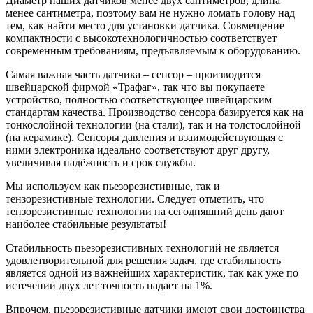
Диаметр наших датчиков менее двух сантиметров, длина
менее сантиметра, поэтому вам не нужно ломать голову над
тем, как найти место для установки датчика. Совмещение
компактности с высокотехнологичностью соответствует
современным требованиям, предъявляемым к оборудованию.
Самая важная часть датчика – сенсор – производится
швейцарской фирмой «Трафаг», так что вы покупаете
устройство, полностью соответствующее швейцарским
стандартам качества. Производство сенсора базируется как на
тонкослойной технологии (на стали), так и на толстослойной
(на керамике). Сенсоры давления и взаимодействующая с
ними электроника идеально соответствуют друг другу,
увеличивая надёжность и срок службы.
Мы используем как пьезорезистивные, так и
тензорезистивные технологии. Следует отметить, что
тензорезистивные технологии на сегодняшний день дают
наиболее стабильные результаты!
Стабильность пьезорезистивных технологий не является
удовлетворительной для решения задач, где стабильность
является одной из важнейших характеристик, так как уже по
истечении двух лет точность падает на 1%.
Впрочем, пьезорезистивные датчики имеют свои достоинства