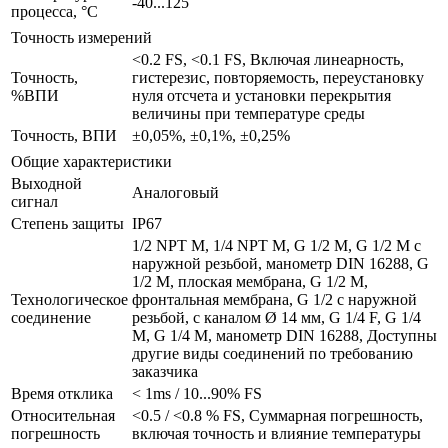
-40...125
процесса, °С
Точность измерений
<0.2 FS, <0.1 FS, Включая линеарность,
Точность,
гистерезис, повторяемость, переустановку
%ВПИ
нуля отсчета и установки перекрытия
величины при температуре среды
Точность, ВПИ
±0,05%, ±0,1%, ±0,25%
Общие характеристики
Выходной
Аналоговый
сигнал
Степень защиты
IP67
1/2 NPT M, 1/4 NPT M, G 1/2 M, G 1/2 M с
наружной резьбой, манометр DIN 16288, G
1/2 M, плоская мембрана, G 1/2 M,
Технологическое
фронтальная мембрана, G 1/2 с наружной
соединение
резьбой, с каналом Ø 14 мм, G 1/4 F, G 1/4
M, G 1/4 M, манометр DIN 16288, Доступны
другие виды соединений по требованию
заказчика
Время отклика
< 1ms / 10...90% FS
Относительная
<0.5 / <0.8 % FS, Суммарная погрешность,
погрешность
включая точность и влияние температуры