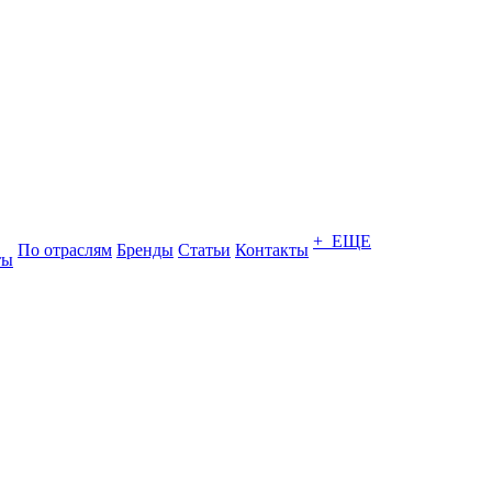
+ ЕЩЕ
По отраслям
Бренды
Статьи
Контакты
ты