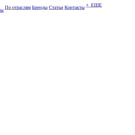
+ ЕЩЕ
По отраслям
Бренды
Статьи
Контакты
ты