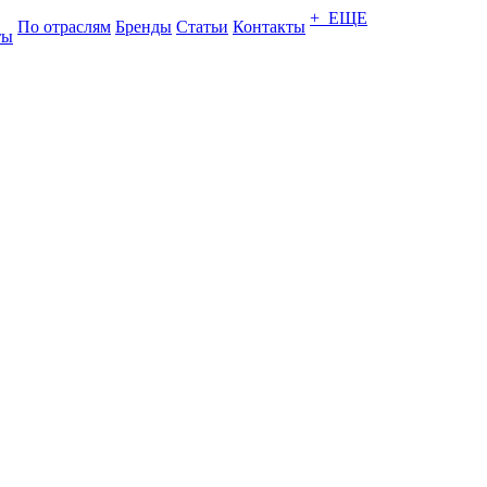
+ ЕЩЕ
По отраслям
Бренды
Статьи
Контакты
ты