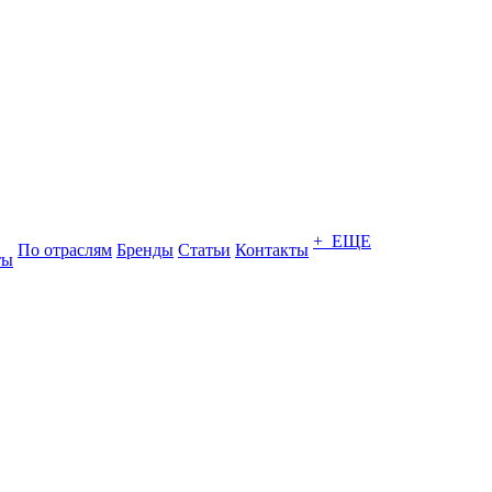
+ ЕЩЕ
По отраслям
Бренды
Статьи
Контакты
ты