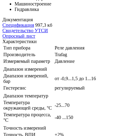
Машиностроение
Гидравлика
Документация
Спецификация
997,3 кб
Свидетельство УТСИ
Опросный лист
Характеристики
Тип прибора
Реле давления
Производитель
Trafag
Измеряемый параметр
Давление
Диапазон измерений
Диапазон измерений,
от -0,9...1,5 до 1...16
бар
Гистерезис
регулируемый
Диапазон температур
Температура
-25...70
окружающей среды, °С
Температура процесса,
-40 ...150
°С
Точность измерений
Точность, ВПИ
±2%