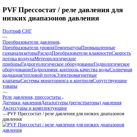
PVF Прессостат / реле давления для
низких диапазонов давления
Полтраф СНГ
—
Преобразователи давления
Преобразователи уровня
Температура
Промышленные
газоанализаторы
Расход
Преобразователи влажности
Скорость
потока воздуха
Метеорологические
приборы
Гидрогеологическое оборудование
Гидрологическое
оборудование
Гидрохимия: контроль качества воды
Солнечная
радиация/тепловой поток
Электромагнитные
клапаны
Системы мониторинга и контроля
Сопутствующие
товары
—
Реле давления, прессостаты
Датчики давления
Даталоггеры (регистраторы) давления
Аксессуары и комплектующие
—
PVF Прессостат / реле давления для низких диапазонов
давления