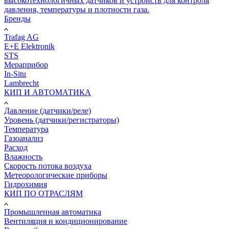
высокотехнологичных датчиков и устройств для контроля
давления, температуры и плотности газа.
Бренды
Trafag AG
E+E Elektronik
STS
Мераприбор
In-Situ
Lambrecht
КИП И АВТОМАТИКА
Давление (датчики/реле)
Уровень (датчики/регистраторы)
Температура
Газоанализ
Расход
Влажность
Скорость потока воздуха
Метеорологические приборы
Гидрохимия
КИП ПО ОТРАСЛЯМ
Промышленная автоматика
Вентиляция и кондиционирование