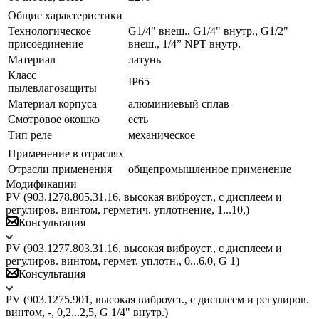
Общие характеристики
Технологическое
G1/4" внеш., G1/4" внутр., G1/2"
присоединение
внеш., 1/4” NPT внутр.
Материал
латунь
Класс
IP65
пылевлагозащиты
Материал корпуса
алюминиевый сплав
Смотровое окошко
есть
Тип реле
механическое
Применение в отраслях
Отрасли применения
общепромышленное применение
Модификации
PV (903.1278.805.31.16, высокая виброуст., c дисплеем и
регулиров. винтом, герметич. уплотнение, 1...10,)
Консультация
PV (903.1277.803.31.16, высокая виброуст., c дисплеем и
регулиров. винтом, гермет. уплотн., 0...6.0, G 1)
Консультация
PV (903.1275.901, высокая виброуст., c дисплеем и регулиров.
винтом, -, 0,2...2,5, G 1/4" внутр.)