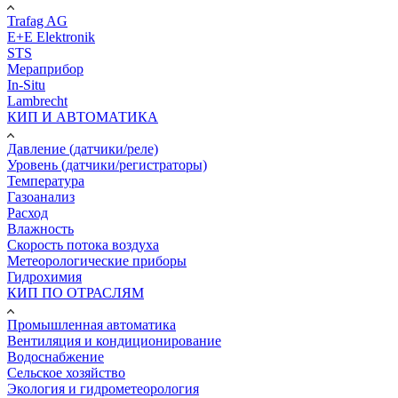
Trafag AG
E+E Elektronik
STS
Мераприбор
In-Situ
Lambrecht
КИП И АВТОМАТИКА
Давление (датчики/реле)
Уровень (датчики/регистраторы)
Температура
Газоанализ
Расход
Влажность
Скорость потока воздуха
Метеорологические приборы
Гидрохимия
КИП ПО ОТРАСЛЯМ
Промышленная автоматика
Вентиляция и кондиционирование
Водоснабжение
Сельское хозяйство
Экология и гидрометеорология