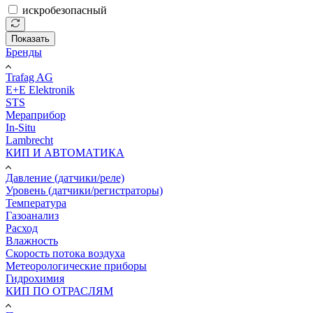
искробезопасный
Показать
Бренды
Trafag AG
E+E Elektronik
STS
Мераприбор
In-Situ
Lambrecht
КИП И АВТОМАТИКА
Давление (датчики/реле)
Уровень (датчики/регистраторы)
Температура
Газоанализ
Расход
Влажность
Скорость потока воздуха
Метеорологические приборы
Гидрохимия
КИП ПО ОТРАСЛЯМ