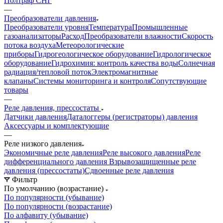
Полтраф СНГ
—
Преобразователи давления
Преобразователи уровня
Температура
Промышленные
газоанализаторы
Расход
Преобразователи влажности
Скорость
потока воздуха
Метеорологические
приборы
Гидрогеологическое оборудование
Гидрологическое
оборудование
Гидрохимия: контроль качества воды
Солнечная
радиация/тепловой поток
Электромагнитные
клапаны
Системы мониторинга и контроля
Сопутствующие
товары
—
Реле давления, прессостаты
Датчики давления
Даталоггеры (регистраторы) давления
Аксессуары и комплектующие
—
Реле низкого давления
Экономичные реле давления
Реле высокого давления
Реле
дифференциального давления
Взрывозащищенные реле
давления (прессостаты)
Сдвоенные реле давления
Фильтр
По умолчанию (возрастание)
По популярности (убывание)
По популярности (возрастание)
По алфавиту (убывание)