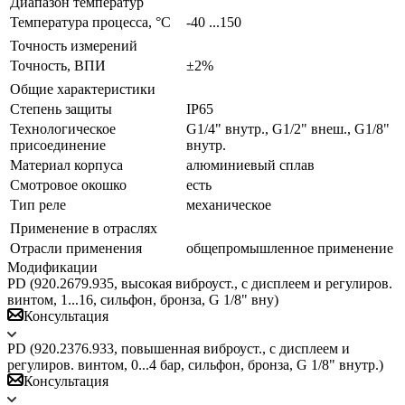
Диапазон температур
Температура процесса, °С
-40 ...150
Точность измерений
Точность, ВПИ
±2%
Общие характеристики
Степень защиты
IP65
Технологическое
G1/4" внутр., G1/2" внеш., G1/8"
присоединение
внутр.
Материал корпуса
алюминиевый сплав
Смотровое окошко
есть
Тип реле
механическое
Применение в отраслях
Отрасли применения
общепромышленное применение
Модификации
PD (920.2679.935, высокая виброуст., c дисплеем и регулиров.
винтом, 1...16, сильфон, бронза, G 1/8" вну)
Консультация
PD (920.2376.933, повышенная виброуст., c дисплеем и
регулиров. винтом, 0...4 бар, сильфон, бронза, G 1/8" внутр.)
Консультация