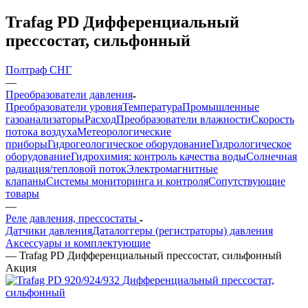
Trafag PD Дифференциальный
прессостат, сильфонный
Полтраф СНГ
—
Преобразователи давления
Преобразователи уровня
Температура
Промышленные
газоанализаторы
Расход
Преобразователи влажности
Скорость
потока воздуха
Метеорологические
приборы
Гидрогеологическое оборудование
Гидрологическое
оборудование
Гидрохимия: контроль качества воды
Солнечная
радиация/тепловой поток
Электромагнитные
клапаны
Системы мониторинга и контроля
Сопутствующие
товары
—
Реле давления, прессостаты
Датчики давления
Даталоггеры (регистраторы) давления
Аксессуары и комплектующие
—
Trafag PD Дифференциальный прессостат, сильфонный
Акция