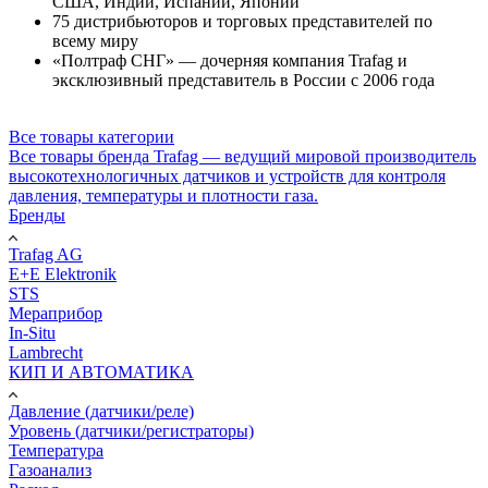
США, Индии, Испании, Японии
75 дистрибьюторов и торговых представителей по
всему миру
«Полтраф СНГ» — дочерняя компания Trafag и
эксклюзивный представитель в России с 2006 года
Все товары категории
Все товары бренда Trafag — ведущий мировой производитель
высокотехнологичных датчиков и устройств для контроля
давления, температуры и плотности газа.
Бренды
Trafag AG
E+E Elektronik
STS
Мераприбор
In-Situ
Lambrecht
КИП И АВТОМАТИКА
Давление (датчики/реле)
Уровень (датчики/регистраторы)
Температура
Газоанализ