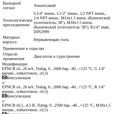
Выходной
Аналоговый
сигнал
G1/4" внеш., G1/2" внеш., 1/2 NPT внеш.,
1/4 NPT внеш., M14x1.5 внеш. (Конический
Технологическое
уплотнитель: 58°), M18x1.5 внеш.
присоединение
(Конический уплотнитель: 58°), R1/4” male,
DIN2999
Материал
Нержавеющая сталь
корпуса
Применение в отраслях
Отрасли
Двигатели и судостроение
применения
Модификации
EPNCR (4...20 мА, Trafag, 0...1600 бар, -40...+125 °C, G 1/4"
внешн., избыточное, ±0,3)
Консультация
EPNCR (4...20 мА, Trafag, 0...2000 бар, -40...+125 °C, R 1/4"
внешн., избыточное, ±0,3)
Консультация
EPNCR (0,5...4,5 В, Trafag, 0...2500 бар, -40...+125 °C, M18x1.5
внешн., избыточное, ±0,5)