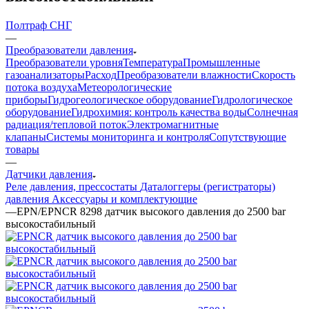
Полтраф СНГ
—
Преобразователи давления
Преобразователи уровня
Температура
Промышленные
газоанализаторы
Расход
Преобразователи влажности
Скорость
потока воздуха
Метеорологические
приборы
Гидрогеологическое оборудование
Гидрологическое
оборудование
Гидрохимия: контроль качества воды
Солнечная
радиация/тепловой поток
Электромагнитные
клапаны
Системы мониторинга и контроля
Сопутствующие
товары
—
Датчики давления
Реле давления, прессостаты
Даталоггеры (регистраторы)
давления
Аксессуары и комплектующие
—
EPN/EPNCR 8298 датчик высокого давления до 2500 bar
высокостабильный