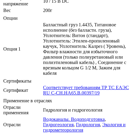
10 / 15 В DC
напряжение
Вес
200г
Опции
Балластный груз 1.4435, Титановое
исполнение (без балластн. груза),
Уплотнитель: Витон (стандарт),
Уплотнитель: Этилен-пропиленовый
каучук, Уплотнитель: Калрез ( Уровень),
Опция 1
Фильтр влажности для избыточного
давления (только полиуретановый или
полиэтиленовый кабель) , Соединение с
врезным кольцом G 1/2 M, Зажим для
кабеля
Сертификаты
Соответствует требованиям ТР ТС ЕАЭС
Сертификат
RU C-CH.HA65.B.00397/19
Применение в отраслях
Отрасли
Гидрология и гидрогеология
применения
Водоканалы. Водоподготовка
,
Отрасли
Гидрогеология
,
Гидрология
,
Экология и
гидрометеорология