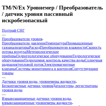
TM/N/Ex Уровнемер / Преобразователь
/ датчик уровня пассивный
искробезопасный
Полтраф СНГ
—
Преобразователи уровня
Преобразователи давления
Температура
Промышленные
газоанализаторы
Расход
Преобразователи влажности
Скорость
потока воздуха
Метеорологические
приборы
Гидрогеологическое оборудование
Гидрологическое
оборудование
Гидрохимия: контроль качества воды
Солнечная
радиация/тепловой поток
Электромагнитные
клапаны
Системы мониторинга и контроля
Сопутствующие
товары
—
Датчики уровня воды, уровнемеры жидкости
Бесконтактные датчики уровня
Даталоггеры, регистраторы
уровня воды
—
Взрывозащищенные датчики уровня воды,
взрывозащищенные уровнемеры жидкости