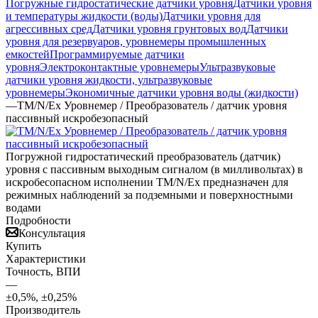
Погружные гидростатические датчики уровня
Датчики уровня
и температуры жидкости (воды)
Датчики уровня для
агрессивных сред
Датчики уровня грунтовых вод
Датчики
уровня для резервуаров, уровнемеры промышленных
емкостей
Программируемые датчики
уровня
Электроконтактные уровнемеры
Ультразвуковые
датчики уровня жидкости, ультразвуковые
уровнемеры
Экономичные датчики уровня воды (жидкости)
—
TM/N/Ex Уровнемер / Преобразователь / датчик уровня
пассивный искробезопасный
Погружной гидростатический преобразователь (датчик)
уровня с пассивным выходным сигналом (в милливольтах) в
искробесопасном исполнении TM/N/Ex предназначен для
режимных наблюдений за подземными и поверхностными
водами
Подробности
Консультация
Купить
Характеристики
Точность, ВПИ
—
±0,5%, ±0,25%
Производитель