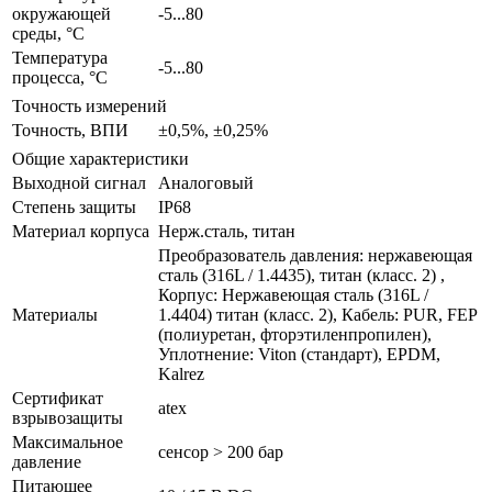
окружающей
-5...80
среды, °С
Температура
-5...80
процесса, °С
Точность измерений
Точность, ВПИ
±0,5%, ±0,25%
Общие характеристики
Выходной сигнал
Аналоговый
Степень защиты
IP68
Материал корпуса
Нерж.сталь, титан
Преобразователь давления: нержавеющая
сталь (316L / 1.4435), титан (класс. 2) ,
Корпус: Нержавеющая сталь (316L /
Материалы
1.4404) титан (класс. 2), Кабель: PUR, FEP
(полиуретан, фторэтиленпропилен),
Уплотнение: Viton (стандарт), EPDM,
Kalrez
Сертификат
atex
взрывозащиты
Максимальное
сенсор > 200 бар
давление
Питающее