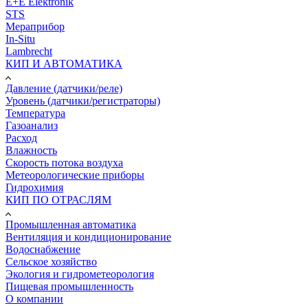
E+E Elektronik
STS
Мераприбор
In-Situ
Lambrecht
КИП И АВТОМАТИКА
Давление (датчики/реле)
Уровень (датчики/регистраторы)
Температура
Газоанализ
Расход
Влажность
Скорость потока воздуха
Метеорологические приборы
Гидрохимия
КИП ПО ОТРАСЛЯМ
Промышленная автоматика
Вентиляция и кондиционирование
Водоснабжение
Сельское хозяйство
Экология и гидрометеорология
Пищевая промышленность
О компании