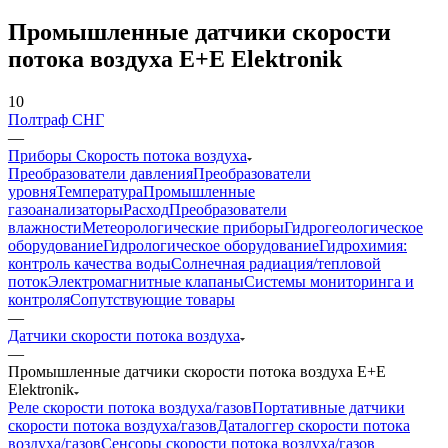
Промышленные датчики скорости
потока воздуха E+E Elektronik
10
Полтраф СНГ
—
Приборы Скорость потока воздуха
Преобразователи давления
Преобразователи
уровня
Температура
Промышленные
газоанализаторы
Расход
Преобразователи
влажности
Метеорологические приборы
Гидрогеологическое
оборудование
Гидрологическое оборудование
Гидрохимия:
контроль качества воды
Солнечная радиация/тепловой
поток
Электромагнитные клапаны
Системы мониторинга и
контроля
Сопутствующие товары
—
Датчики скорости потока воздуха
—
Промышленные датчики скорости потока воздуха E+E
Elektronik
Реле скорости потока воздуха/газов
Портативные датчики
скорости потока воздуха/газов
Даталоггер скорости потока
воздуха/газов
Сенсоры скорости потока воздуха/газов