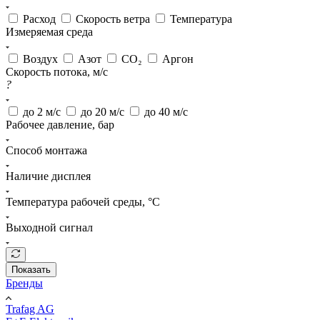
Расход
Скорость ветра
Температура
Измеряемая среда
Воздух
Азот
CO₂
Аргон
Cкорость потока, м/c
?
до 2 м/с
до 20 м/с
до 40 м/с
Рабочее давление, бар
Способ монтажа
Наличие дисплея
Температура рабочей среды, °С
Выходной сигнал
Показать
Бренды
Trafag AG