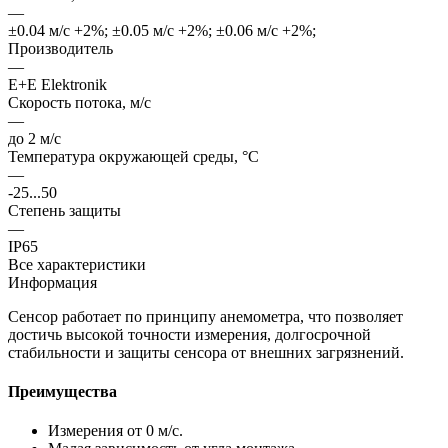
—
±0.04 м/с +2%; ±0.05 м/с +2%; ±0.06 м/с +2%;
Производитель
—
E+E Elektronik
Cкорость потока, м/c
—
до 2 м/с
Температура окружающей среды, °С
—
-25...50
Степень защиты
—
IP65
Все характеристики
Информация
Сенсор работает по принципу анемометра, что позволяет
достичь высокой точности измерения, долгосрочной
стабильности и защиты сенсора от внешних загрязнений.
Преимущества
Измерения от 0 м/с.