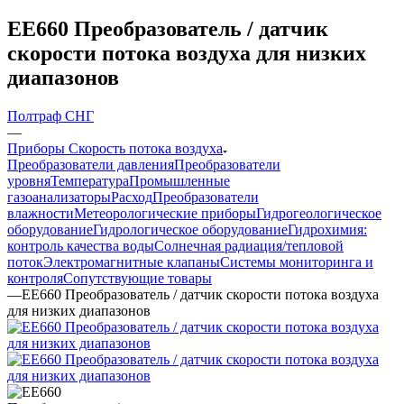
EE660 Преобразователь / датчик
скорости потока воздуха для низких
диапазонов
Полтраф СНГ
—
Приборы Скорость потока воздуха
Преобразователи давления
Преобразователи
уровня
Температура
Промышленные
газоанализаторы
Расход
Преобразователи
влажности
Метеорологические приборы
Гидрогеологическое
оборудование
Гидрологическое оборудование
Гидрохимия:
контроль качества воды
Солнечная радиация/тепловой
поток
Электромагнитные клапаны
Системы мониторинга и
контроля
Сопутствующие товары
—
EE660 Преобразователь / датчик скорости потока воздуха
для низких диапазонов