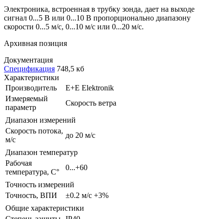
Электроника, встроенная в трубку зонда, дает на выходе
сигнал 0...5 В или 0...10 В пропорционально диапазону
скорости 0...5 м/с, 0...10 м/с или 0...20 м/с.
Архивная позиция
Документация
Спецификация
748,5 кб
Характеристики
Производитель
E+E Elektronik
Измеряемый
Скорость ветра
параметр
Диапазон измерений
Cкорость потока,
до 20 м/с
м/c
Диапазон температур
Рабочая
0...+60
температура, С°
Точность измерений
Точность, ВПИ
±0.2 м/с +3%
Общие характеристики
Степень защиты
IP40