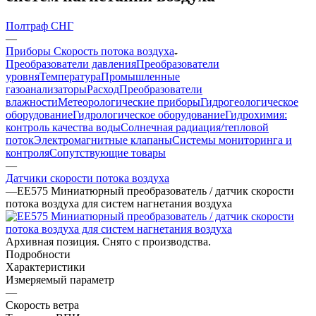
Полтраф СНГ
—
Приборы Скорость потока воздуха
Преобразователи давления
Преобразователи
уровня
Температура
Промышленные
газоанализаторы
Расход
Преобразователи
влажности
Метеорологические приборы
Гидрогеологическое
оборудование
Гидрологическое оборудование
Гидрохимия:
контроль качества воды
Солнечная радиация/тепловой
поток
Электромагнитные клапаны
Системы мониторинга и
контроля
Сопутствующие товары
—
Датчики скорости потока воздуха
—
EE575 Миниатюрный преобразователь / датчик скорости
потока воздуха для систем нагнетания воздуха
Архивная позиция. Снято с производства.
Подробности
Характеристики
Измеряемый параметр
—
Скорость ветра