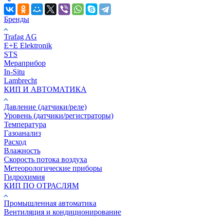
Бренды
Trafag AG
E+E Elektronik
STS
Мераприбор
In-Situ
Lambrecht
КИП И АВТОМАТИКА
Давление (датчики/реле)
Уровень (датчики/регистраторы)
Температура
Газоанализ
Расход
Влажность
Скорость потока воздуха
Метеорологические приборы
Гидрохимия
КИП ПО ОТРАСЛЯМ
Промышленная автоматика
Вентиляция и кондиционирование