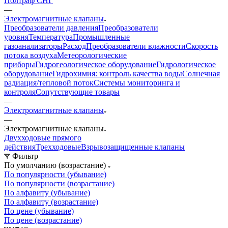
Полтраф СНГ
—
Электромагнитные клапаны
Преобразователи давления
Преобразователи
уровня
Температура
Промышленные
газоанализаторы
Расход
Преобразователи влажности
Скорость
потока воздуха
Метеорологические
приборы
Гидрогеологическое оборудование
Гидрологическое
оборудование
Гидрохимия: контроль качества воды
Солнечная
радиация/тепловой поток
Системы мониторинга и
контроля
Сопутствующие товары
—
Электромагнитные клапаны
—
Электромагнитные клапаны
Двухходовые прямого
действия
Трехходовые
Взрывозащищенные клапаны
Фильтр
По умолчанию (возрастание)
По популярности (убывание)
По популярности (возрастание)
По алфавиту (убывание)
По алфавиту (возрастание)
По цене (убывание)
По цене (возрастание)