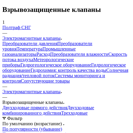
Взрывозащищенные клапаны
1
Полтраф СНГ
—
Электромагнитные клапаны
Преобразователи давления
Преобразователи
уровня
Температура
Промышленные
газоанализаторы
Расход
Преобразователи влажности
Скорость
потока воздуха
Метеорологические
приборы
Гидрогеологическое оборудование
Гидрологическое
оборудование
Гидрохимия: контроль качества воды
Солнечная
радиация/тепловой поток
Системы мониторинга и
контроля
Сопутствующие товары
—
Электромагнитные клапаны
—
Взрывозащищенные клапаны
Двухходовые прямого действия
Двухходовые
комбинированного действия
Трехходовые
Фильтр
По умолчанию (возрастание)
По популярности (убывание)