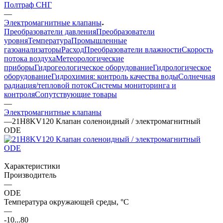
Полтраф СНГ
—
Электромагнитные клапаны
Преобразователи давления
Преобразователи
уровня
Температура
Промышленные
газоанализаторы
Расход
Преобразователи влажности
Скорость
потока воздуха
Метеорологические
приборы
Гидрогеологическое оборудование
Гидрологическое
оборудование
Гидрохимия: контроль качества воды
Солнечная
радиация/тепловой поток
Системы мониторинга и
контроля
Сопутствующие товары
—
Электромагнитные клапаны
—
21H8KV120 Клапан соленоидный / электромагнитный
ODE
Характеристики
Производитель
—
ODE
Температура окружающей среды, °С
—
-10...80