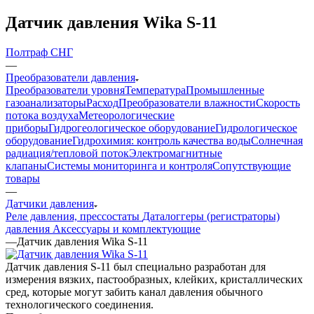
Датчик давления Wika S-11
Полтраф СНГ
—
Преобразователи давления
Преобразователи уровня
Температура
Промышленные
газоанализаторы
Расход
Преобразователи влажности
Скорость
потока воздуха
Метеорологические
приборы
Гидрогеологическое оборудование
Гидрологическое
оборудование
Гидрохимия: контроль качества воды
Солнечная
радиация/тепловой поток
Электромагнитные
клапаны
Системы мониторинга и контроля
Сопутствующие
товары
—
Датчики давления
Реле давления, прессостаты
Даталоггеры (регистраторы)
давления
Аксессуары и комплектующие
—
Датчик давления Wika S-11
Датчик давления S-11 был специально разработан для
измерения вязких, пастообразных, клейких, кристаллических
сред, которые могут забить канал давления обычного
технологического соединения.