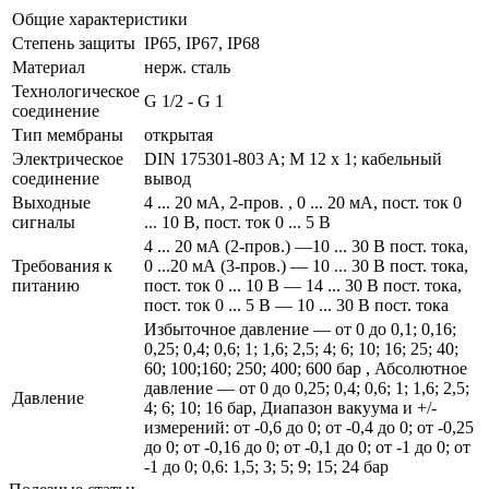
Общие характеристики
Степень защиты
IP65, IP67, IP68
Материал
нерж. сталь
Технологическое
G 1/2 - G 1
соединение
Тип мембраны
открытая
Электрическое
DIN 175301-803 A; M 12 x 1; кабельный
соединение
вывод
Выходные
4 ... 20 мА, 2-пров. , 0 ... 20 мА, пост. ток 0
сигналы
... 10 В, пост. ток 0 ... 5 В
4 ... 20 мА (2-пров.) —10 ... 30 В пост. тока,
Требования к
0 ...20 мА (3-пров.) — 10 ... 30 В пост. тока,
питанию
пост. ток 0 ... 10 В — 14 ... 30 В пост. тока,
пост. ток 0 ... 5 В — 10 ... 30 В пост. тока
Избыточное давление — от 0 до 0,1; 0,16;
0,25; 0,4; 0,6; 1; 1,6; 2,5; 4; 6; 10; 16; 25; 40;
60; 100;160; 250; 400; 600 бар , Абсолютное
давление — от 0 до 0,25; 0,4; 0,6; 1; 1,6; 2,5;
Давление
4; 6; 10; 16 бар, Диапазон вакуума и +/-
измерений: от -0,6 до 0; от -0,4 до 0; от -0,25
до 0; от -0,16 до 0; от -0,1 до 0; от -1 до 0; от
-1 до 0; 0,6: 1,5; 3; 5; 9; 15; 24 бар