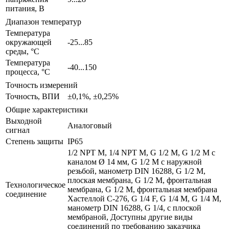
питания, В
Диапазон температур
Температура
окружающей
-25...85
среды, °С
Температура
-40...150
процесса, °С
Точность измерений
Точность, ВПИ
±0,1%, ±0,25%
Общие характеристики
Выходной
Аналоговый
сигнал
Степень защиты
IP65
1/2 NPT M, 1/4 NPT M, G 1/2 M, G 1/2 M с
каналом Ø 14 мм, G 1/2 M с наружной
резьбой, манометр DIN 16288, G 1/2 M,
плоская мембрана, G 1/2 M, фронтальная
Технологическое
мембрана, G 1/2 M, фронтальная мембрана
соединение
Хастеллой C-276, G 1/4 F, G 1/4 M, G 1/4 M,
манометр DIN 16288, G 1/4, с плоской
мембраной, Доступны другие виды
соединений по требованию заказчика