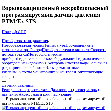
Взрывозащищенный искробезопасный
программируемый датчик давления
PTM/Ex STS
Полтраф СНГ
—
Преобразователи давления
Преобразователи уровня
Температура
Промышленные
газоанализаторы
Расход
Преобразователи влажности
Скорость
потока воздуха
Метеорологические
приборы
Гидрогеологическое оборудование
Гидрологическое
оборудование
Гидрохимия: контроль качества воды
Солнечная
радиация/тепловой поток
Электромагнитные
клапаны
Системы мониторинга и контроля
Сопутствующие
товары
—
Датчики давления
Реле давления, прессостаты
Даталоггеры (регистраторы)
давления
Аксессуары и комплектующие
—
Взрывозащищенный искробезопасный программируемый
датчик давления PTM/Ex STS