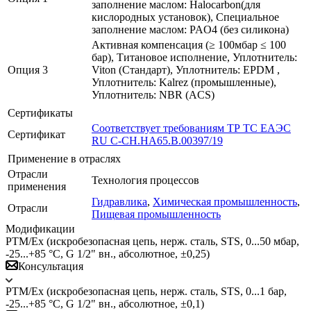
заполнение маслом: Halocarbon(для
кислородных установок), Специальное
заполнение маслом: PAO4 (без силикона)
Активная компенсация (≥ 100мбар ≤ 100
бар), Титановое исполнение, Уплотнитель:
Опция 3
Viton (Стандарт), Уплотнитель: EPDM ,
Уплотнитель: Kalrez (промышленные),
Уплотнитель: NBR (ACS)
Сертификаты
Соответствует требованиям ТР ТС ЕАЭС
Сертификат
RU C-CH.HA65.B.00397/19
Применение в отраслях
Отрасли
Технология процессов
применения
Гидравлика
,
Химическая промышленность
,
Отрасли
Пищевая промышленность
Модификации
PTM/Ex (искробезопасная цепь, нерж. сталь, STS, 0...50 мбар,
-25...+85 °C, G 1/2" вн., абсолютное, ±0,25)
Консультация
PTM/Ex (искробезопасная цепь, нерж. сталь, STS, 0...1 бар,
-25...+85 °C, G 1/2" вн., абсолютное, ±0,1)