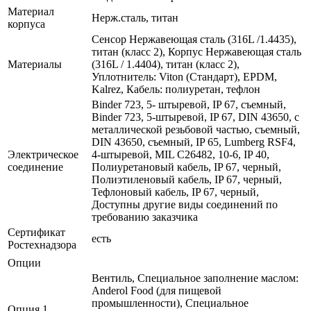
Материал
Нерж.сталь, титан
корпуса
Сенсор Нержавеющая сталь (316L /1.4435),
титан (класс 2), Корпус Нержавеющая сталь
Материалы
(316L / 1.4404), титан (класс 2),
Уплотнитель: Viton (Стандарт), EPDM,
Kalrez, Кабель: полиуретан, тефлон
Binder 723, 5- штыревой, IP 67, съемный,
Binder 723, 5-штыревой, IP 67, DIN 43650, с
металлической резьбовой частью, съемный,
DIN 43650, съемный, IP 65, Lumberg RSF4,
Электрическое
4-штыревой, MIL C26482, 10-6, IP 40,
соединение
Полиуретановый кабель, IP 67, черный,
Полиэтиленовый кабель, IP 67, черный,
Тефлоновый кабель, IP 67, черный,
Доступны другие виды соединений по
требованию заказчика
Сертификат
есть
Ростехнадзора
Опции
Вентиль, Специальное заполнение маслом:
Anderol Food (для пищевой
промышленности), Специальное
Опция 1