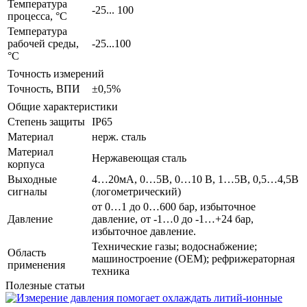
Температура
-25... 100
процесса, °С
Температура
рабочей среды,
-25...100
°С
Точность измерений
Точность, ВПИ
±0,5%
Общие характеристики
Степень защиты
IP65
Материал
нерж. сталь
Материал
Нержавеющая сталь
корпуса
Выходные
4…20мА, 0…5В, 0…10 В, 1…5В, 0,5…4,5В
сигналы
(логометрический)
от 0…1 до 0…600 бар, избыточное
Давление
давление, от -1…0 до -1…+24 бар,
избыточное давление.
Технические газы; водоснабжение;
Область
машиностроение (ОЕМ); рефрижераторная
применения
техника
Полезные статьи