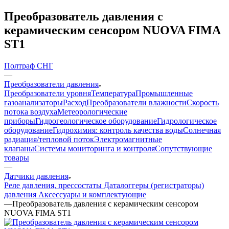
Преобразователь давления с
керамическим сенсором NUOVA FIMA
ST1
Полтраф СНГ
—
Преобразователи давления
Преобразователи уровня
Температура
Промышленные
газоанализаторы
Расход
Преобразователи влажности
Скорость
потока воздуха
Метеорологические
приборы
Гидрогеологическое оборудование
Гидрологическое
оборудование
Гидрохимия: контроль качества воды
Солнечная
радиация/тепловой поток
Электромагнитные
клапаны
Системы мониторинга и контроля
Сопутствующие
товары
—
Датчики давления
Реле давления, прессостаты
Даталоггеры (регистраторы)
давления
Аксессуары и комплектующие
—
Преобразователь давления с керамическим сенсором
NUOVA FIMA ST1