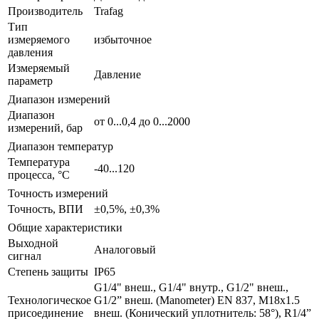
Производитель
Trafag
Тип
измеряемого
избыточное
давления
Измеряемый
Давление
параметр
Диапазон измерений
Диапазон
от 0...0,4 до 0...2000
измерений, бар
Диапазон температур
Температура
-40...120
процесса, °С
Точность измерений
Точность, ВПИ
±0,5%, ±0,3%
Общие характеристики
Выходной
Аналоговый
сигнал
Степень защиты
IP65
G1/4" внеш., G1/4" внутр., G1/2" внеш.,
Технологическое
G1/2” внеш. (Manometer) EN 837, M18x1.5
присоединение
внеш. (Конический уплотнитель: 58°), R1/4”