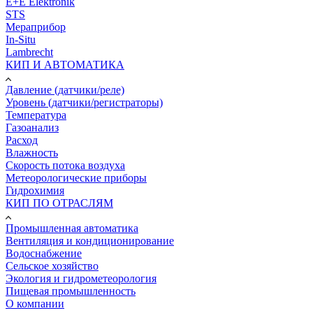
E+E Elektronik
STS
Мераприбор
In-Situ
Lambrecht
КИП И АВТОМАТИКА
Давление (датчики/реле)
Уровень (датчики/регистраторы)
Температура
Газоанализ
Расход
Влажность
Скорость потока воздуха
Метеорологические приборы
Гидрохимия
КИП ПО ОТРАСЛЯМ
Промышленная автоматика
Вентиляция и кондиционирование
Водоснабжение
Сельское хозяйство
Экология и гидрометеорология
Пищевая промышленность
О компании