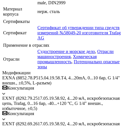
male, DIN2999
Материал
нерж. cталь
корпуса
Сертификаты
Сертификат об утверждении типа средств
Сертификат
измерений №58049-20 изготовителя Trafag
AG
Применение в отраслях
Судостроение и морское дело
,
Отрасли
машиностроения
,
Химическая
Отрасли
промышленность
,
Потенциально опасные
зоны
Модификации
EXNA (8852.78.Р515.04.19.58.Т4, 4...20mA, 0...10 бар, G 1/4"
внешн., ±0,5%, L-разъем)
Консультация
EXNT (8292.79.2517.05.19.58.92, 4...20 мА, искробезопасная
цепь, Trafag, 0...16 бар, -40...+120 °C, G 1/4" внешн.,
избыточное, ±0,5)
Консультация
EXNT (8292.69.2617.05.19.58.92, 4...20 мА, искробезопасная