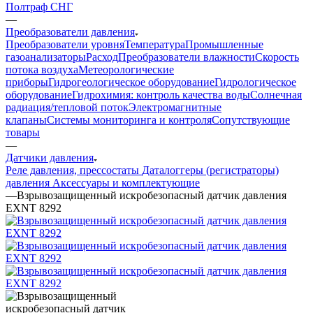
Полтраф СНГ
—
Преобразователи давления
Преобразователи уровня
Температура
Промышленные
газоанализаторы
Расход
Преобразователи влажности
Скорость
потока воздуха
Метеорологические
приборы
Гидрогеологическое оборудование
Гидрологическое
оборудование
Гидрохимия: контроль качества воды
Солнечная
радиация/тепловой поток
Электромагнитные
клапаны
Системы мониторинга и контроля
Сопутствующие
товары
—
Датчики давления
Реле давления, прессостаты
Даталоггеры (регистраторы)
давления
Аксессуары и комплектующие
—
Взрывозащищенный искробезопасный датчик давления
EXNT 8292